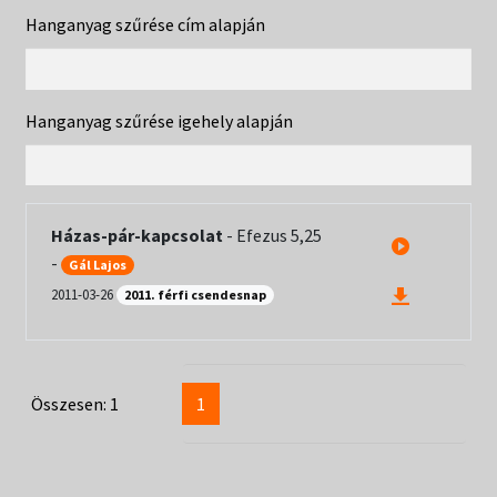
Táborok
child
Hanganyag szűrése cím alapján
menu
Expand
Csendesnapok
child
menu
Hanganyag szűrése igehely alapján
Házas-pár-kapcsolat
-
Efezus 5,25
-
Gál Lajos
2011-03-26
2011. férfi csendesnap
Összesen: 1
1