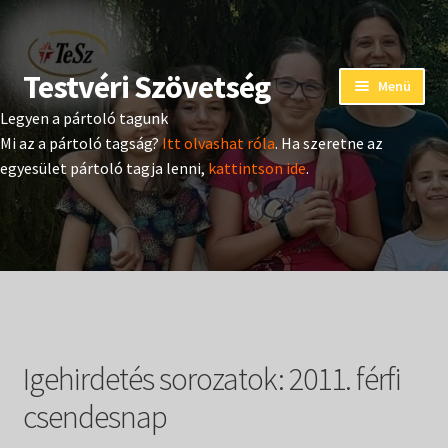
Testvéri Szövetség
Ugrás
Kilépés
Menü
a
a
Legyen a pártoló tagunk
navigációhoz
tartalomba
Eseménynaptár
Mi az a pártoló tagság?
Itt olvashat róla
. Ha szeretne az
egyesület pártoló tagja lenni,
kattintson ide
.
Adományozás
Pártoló tag belépés
Expand
Hangtár
child
menu
Expand
Hírek
child
Igehirdetés sorozatok:
2011. férfi
menu
Expand
Kiadványok
child
csendesnap
menu
Expand