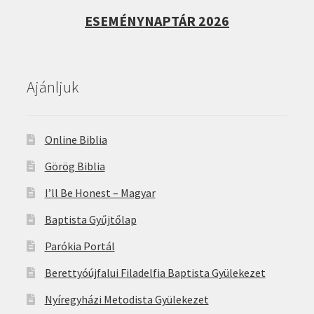
ESEMÉNYNAPTÁR 2026
Ajánljuk
Online Biblia
Görög Biblia
I’ll Be Honest – Magyar
Baptista Gyűjtőlap
Parókia Portál
Berettyóújfalui Filadelfia Baptista Gyülekezet
Nyíregyházi Metodista Gyülekezet