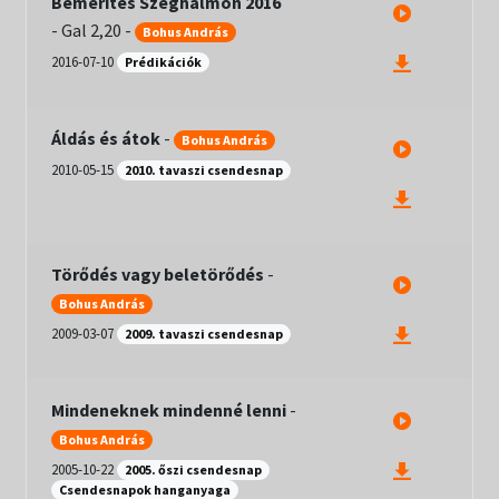
Bemerítés Szeghalmon 2016
-
Gal 2,20
-
Bohus András
2016-07-10
Prédikációk
Áldás és átok
-
Bohus András
2010-05-15
2010. tavaszi csendesnap
Törődés vagy beletörődés
-
Bohus András
2009-03-07
2009. tavaszi csendesnap
Mindeneknek mindenné lenni
-
Bohus András
2005-10-22
2005. őszi csendesnap
Csendesnapok hanganyaga