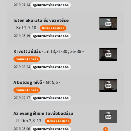
menu
2019-07-14
Igehirdetések videón
Expand
Csendesnapok
child
menu
Isten akarata és vezetése
-
Kol 1,9-10
-
Bohus András
2019-05-19
Igehirdetések videón
Ki volt Júdás
-
Jn 13,21-30 ; 36-38
-
Bohus András
2019-03-24
Igehirdetések videón
A boldog hívő
-
Mt 5,6
-
Bohus András
2019-02-17
Igehirdetések videón
Az evangélium továbbadása
-
II Tim 2,8-13
-
Bohus András
2018-05-06
Igehirdetések videón