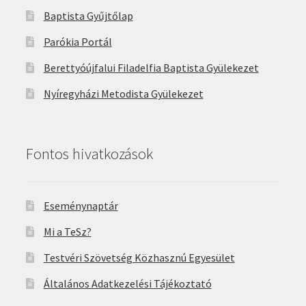
Baptista Gyűjtőlap
Parókia Portál
Berettyóújfalui Filadelfia Baptista Gyülekezet
Nyíregyházi Metodista Gyülekezet
Fontos hivatkozások
Eseménynaptár
Mi a TeSz?
Testvéri Szövetség Közhasznú Egyesület
Általános Adatkezelési Tájékoztató