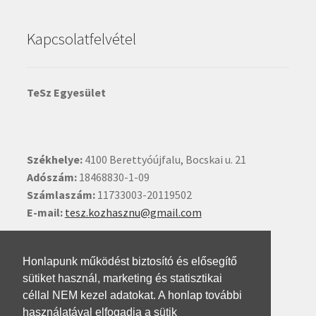
Kapcsolatfelvétel
TeSz Egyesület
Székhelye:
4100 Berettyóújfalu, Bocskai u. 21
Adószám:
18468830-1-09
Számlaszám:
11733003-20119502
E-mail:
tesz.kozhasznu@gmail.com
Ide kattintva írhat nekünk.
Honlapunk működést biztosító és elősegítő
sütiket használ, marketing és statisztikai
céllal NEM kezel adatokat. A honlap további
használatával elfogadja a sütik