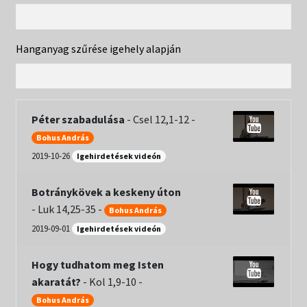
Gál Lajos
Frank Róbert
Hanganyag szűrése igehely alapján
Bohus András
id. Frank Sándor
Péter szabadulása
-
Csel 12,1-12
-
Bohus András
Elek Sándor
2019-10-26
Igehirdetések videón
Összes
Botránykövek a keskeny úton
-
Luk 14,25-35
-
Bohus András
Expand
Hírek
child
2019-09-01
Igehirdetések videón
menu
Expand
Kiadványok
child
Hogy tudhatom meg Isten
menu
akaratát?
-
Kol 1,9-10
-
Expand
Táborok
child
Bohus András