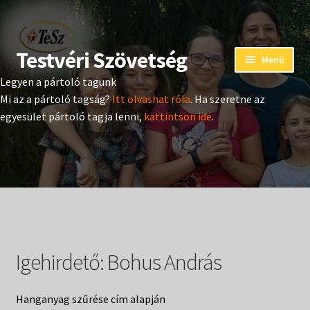
Testvéri Szövetség
Ugrás
Kilépés
Menü
a
a
Legyen a pártoló tagunk
navigációhoz
tartalomba
Eseménynaptár
Mi az a pártoló tagság?
Itt olvashat róla
. Ha szeretne az
egyesület pártoló tagja lenni,
kattintson ide
.
Adományozás
Pártoló tag belépés
Expand
Hangtár
child
menu
Csendesnapok hanganyaga
Igehirdető:
Bohus András
Táborok hanganyaga
Hanganyag szűrése cím alapján