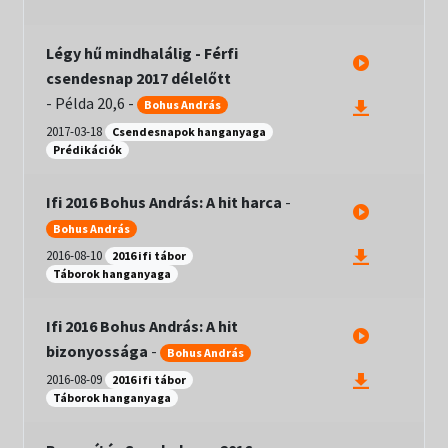
Légy hű mindhalálig - Férfi
csendesnap 2017 délelőtt
-
Példa 20,6
-
Bohus András
2017-03-18
Csendesnapok hanganyaga
Prédikációk
Ifi 2016 Bohus András: A hit harca
-
Bohus András
2016-08-10
2016 ifi tábor
Táborok hanganyaga
Ifi 2016 Bohus András: A hit
bizonyossága
-
Bohus András
2016-08-09
2016 ifi tábor
Táborok hanganyaga