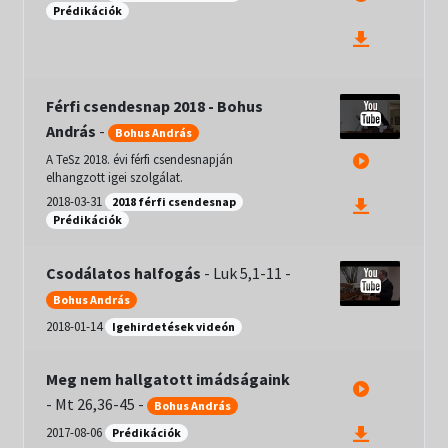
Prédikációk
Férfi csendesnap 2018 - Bohus
András
-
Bohus András
A TeSz 2018. évi férfi csendesnapján
elhangzott igei szolgálat.
2018-03-31
2018 férfi csendesnap
Prédikációk
Csodálatos halfogás
-
Luk 5,1-11
-
Bohus András
2018-01-14
Igehirdetések videón
Meg nem hallgatott imádságaink
-
Mt 26,36-45
-
Bohus András
2017-08-06
Prédikációk