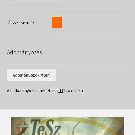
Összesen: 17
1
Adományozás
Adományozok Most
Az adományozás menetéről
itt
tud olvasni.