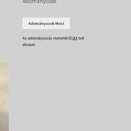
Adományozás
Adományozok Most
Az adományozás menetéről
itt
tud
olvasni.