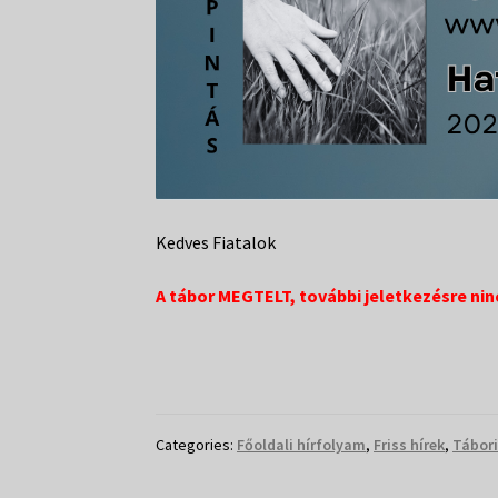
Kedves Fiatalok
A tábor MEGTELT, további jeletkezésre nin
Categories:
Főoldali hírfolyam
,
Friss hírek
,
Tábori