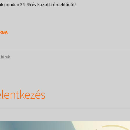
nak minden 24-45 év közötti érdeklődőt!
ORBA
 hírek
jelentkezés