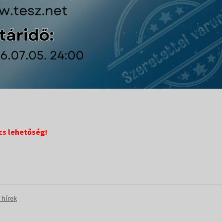
cs lehetőség!
 hírek