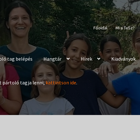
Főoldal
Mi a TeSz?
oló tag belépés
Hangtár
Hírek
Kiadványok
t pártoló tagja lenni,
kattintson ide
.