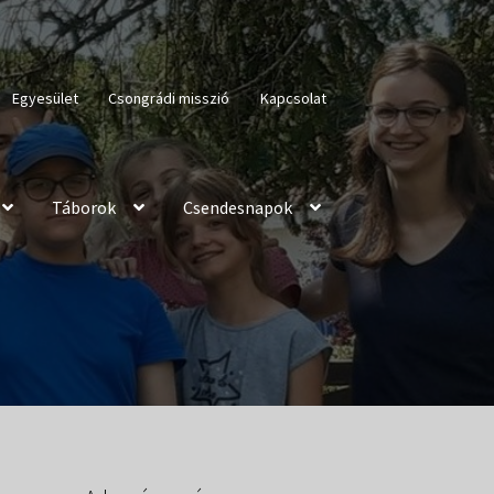
Egyesület
Csongrádi misszió
Kapcsolat
Táborok
Csendesnapok