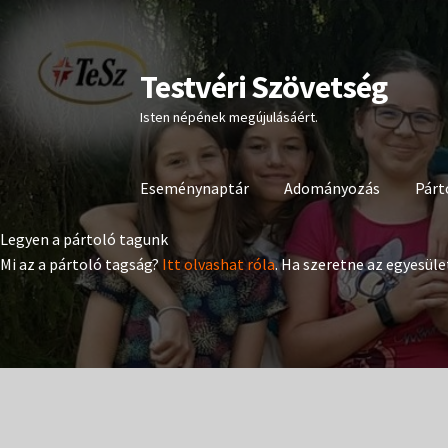
Testvéri Szövetség
Ugrás
Kilépés
a
a
Isten népének megújulásáért.
navigációhoz
tartalomba
Eseménynaptár
Adományozás
Párt
Legyen a pártoló tagunk
Mi az a pártoló tagság?
Itt olvashat róla
. Ha szeretne az egyesüle