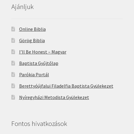
Ajánljuk
Online Biblia
Görög Biblia
I’ll Be Honest – Magyar
Baptista Gyűjtőlap
Parókia Portál
Berettyóújfalui Filadelfia Baptista Gyülekezet
Nyíregyházi Metodista Gyülekezet
Fontos hivatkozások