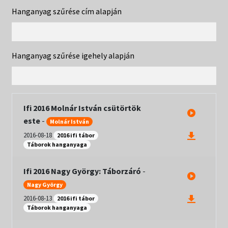
Táborok
child
Hanganyag szűrése cím alapján
menu
Expand
Csendesnapok
child
menu
Hanganyag szűrése igehely alapján
Ifi 2016 Molnár István csütörtök
este
-
Molnár István
2016-08-18
2016 ifi tábor
Táborok hanganyaga
Ifi 2016 Nagy György: Táborzáró
-
Nagy György
2016-08-13
2016 ifi tábor
Táborok hanganyaga