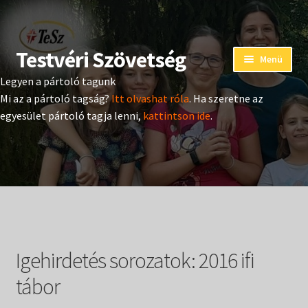
Testvéri Szövetség
Ugrás
Kilépés
Menü
a
a
Legyen a pártoló tagunk
navigációhoz
tartalomba
Eseménynaptár
Mi az a pártoló tagság?
Itt olvashat róla
. Ha szeretne az
egyesület pártoló tagja lenni,
kattintson ide
.
Adományozás
Pártoló tag belépés
Expand
Hangtár
child
menu
Expand
Hírek
child
Igehirdetés sorozatok:
2016 ifi
menu
Expand
Kiadványok
child
tábor
menu
Expand