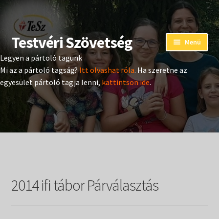
Testvéri Szövetség
Ugrás
Kilépés
Menü
a
a
Legyen a pártoló tagunk
navigációhoz
tartalomba
Eseménynaptár
Mi az a pártoló tagság?
Itt olvashat róla
. Ha szeretne az
egyesület pártoló tagja lenni,
kattintson ide
.
Adományozás
Pártoló tag belépés
Expand
Hangtár
child
menu
Expand
Hírek
child
2014 ifi tábor Párválasztás
menu
Expand
Kiadványok
child
menu
Expand