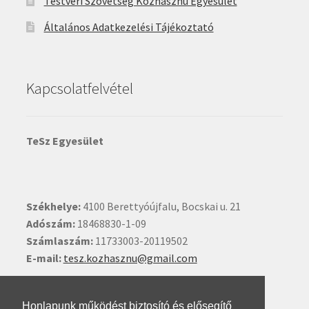
Testvéri Szövetség Közhasznú Egyesület
Általános Adatkezelési Tájékoztató
Kapcsolatfelvétel
TeSz Egyesület
Székhelye:
4100 Berettyóújfalu, Bocskai u. 21
Adószám:
18468830-1-09
Számlaszám:
11733003-20119502
E-mail:
tesz.kozhasznu@gmail.com
Ide kattintva írhat nekünk.
Honlapunk működést biztosító és elősegítő