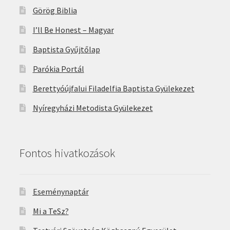
Görög Biblia
I’ll Be Honest – Magyar
Baptista Gyűjtőlap
Parókia Portál
Berettyóújfalui Filadelfia Baptista Gyülekezet
Nyíregyházi Metodista Gyülekezet
Fontos hivatkozások
Eseménynaptár
Mi a TeSz?