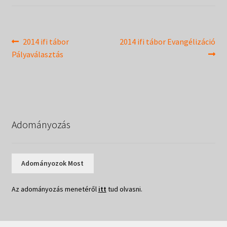
Táborok
child
menu
Expand
Csendesnapok
child
Bejegyzés
Previous
Next
2014 ifi tábor
2014 ifi tábor Evangélizáció
menu
post:
post:
Pályaválasztás
navigáció
Adományozás
Adományozok Most
Az adományozás menetéről
itt
tud olvasni.