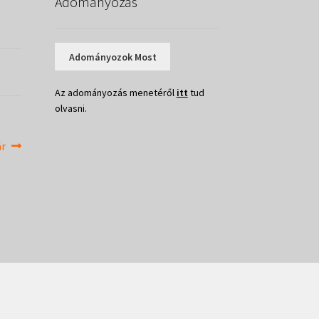
Adományozás
Adományozok Most
Az adományozás menetéről
itt
tud
olvasni.
ár