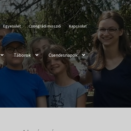
Egyesület
Csongrádi misszió
Kapcsolat
Táborok
Csendesnapok