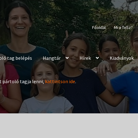
Főoldal
Mi a TeSz?
oló tag belépés
Hangtár
Hírek
Kiadványok
t pártoló tagja lenni,
kattintson ide
.