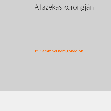
A fazekas korongján
Bejegyzés
Previous
Semmivel nem gondolok
post:
navigáció