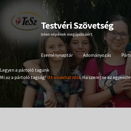
Testvéri Szövetség
Ugrás
Kilépés
a
a
Isten népének megújulásáért.
navigációhoz
tartalomba
Eseménynaptár
Adományozás
Párt
Legyen a pártoló tagunk
Mi az a pártoló tagság?
Itt olvashat róla
. Ha szeretne az egyesüle