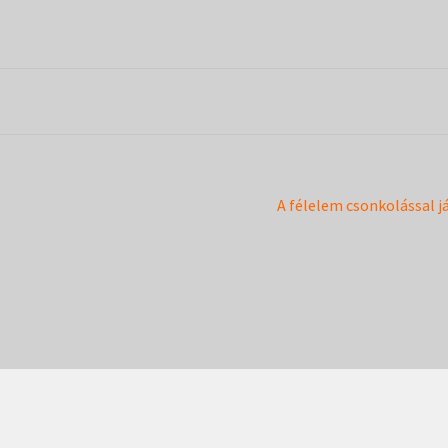
Next
A félelem csonkolással j
post: