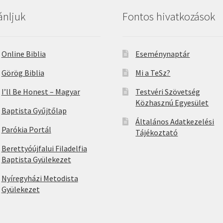
ánljuk
Fontos hivatkozások
Online Biblia
Eseménynaptár
Görög Biblia
Mi a TeSz?
I’ll Be Honest – Magyar
Testvéri Szövetség
Közhasznú Egyesület
Baptista Gyűjtőlap
Általános Adatkezelési
Parókia Portál
Tájékoztató
Berettyóújfalui Filadelfia
Baptista Gyülekezet
Nyíregyházi Metodista
Gyülekezet