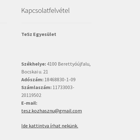
Kapcsolatfelvétel
TeSz Egyesület
Székhelye:
4100 Berettyóújfalu,
Bocskai u. 21
Adószám:
18468830-1-09
Számlaszám:
11733003-
20119502
E-mail:
tesz.kozhasznu@gmail.com
Ide kattintva írhat nekünk.