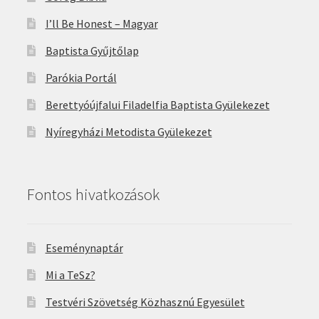
I’ll Be Honest – Magyar
Baptista Gyűjtőlap
Parókia Portál
Berettyóújfalui Filadelfia Baptista Gyülekezet
Nyíregyházi Metodista Gyülekezet
Fontos hivatkozások
Eseménynaptár
Mi a TeSz?
Testvéri Szövetség Közhasznú Egyesület