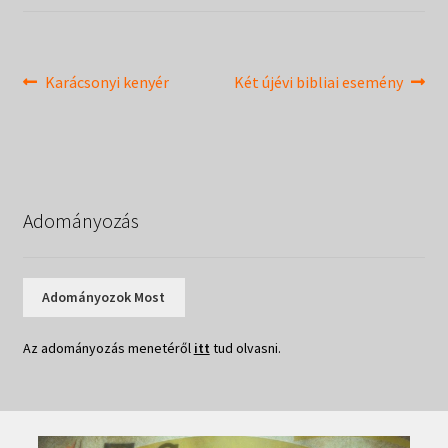
Táborok
child
menu
Expand
Csendesnapok
child
Bejegyzés
Previous
Next
Karácsonyi kenyér
Két újévi bibliai esemény
menu
post:
post:
navigáció
Adományozás
Adományozok Most
Az adományozás menetéről
itt
tud olvasni.