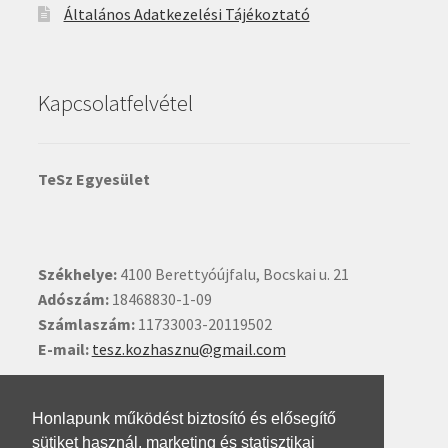
Általános Adatkezelési Tájékoztató
Kapcsolatfelvétel
TeSz Egyesület
Székhelye:
4100 Berettyóújfalu, Bocskai u. 21
Adószám:
18468830-1-09
Számlaszám:
11733003-20119502
E-mail:
tesz.kozhasznu@gmail.com
Ide kattintva írhat nekünk.
Honlapunk működést biztosító és elősegítő
sütiket használ, marketing és statisztikai