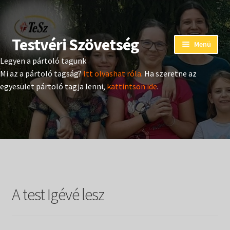
Testvéri Szövetség
Ugrás
Kilépés
Menü
a
a
Legyen a pártoló tagunk
navigációhoz
tartalomba
Eseménynaptár
Mi az a pártoló tagság?
Itt olvashat róla
. Ha szeretne az
egyesület pártoló tagja lenni,
kattintson ide
.
Adományozás
Pártoló tag belépés
Expand
Hangtár
child
menu
Expand
Hírek
child
A test Igévé lesz
menu
Expand
Kiadványok
child
menu
Expand