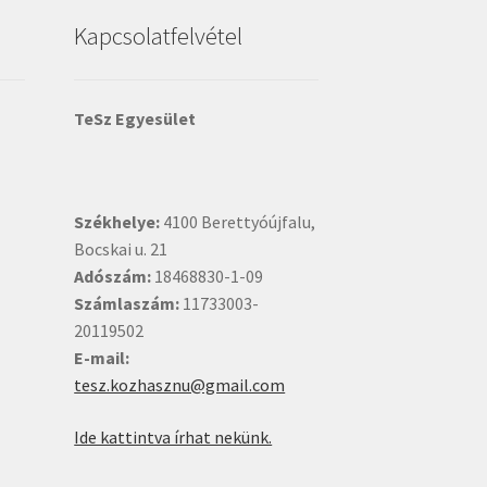
Kapcsolatfelvétel
TeSz Egyesület
Székhelye:
4100 Berettyóújfalu,
Bocskai u. 21
Adószám:
18468830-1-09
Számlaszám:
11733003-
20119502
E-mail:
tesz.kozhasznu@gmail.com
Ide kattintva írhat nekünk.