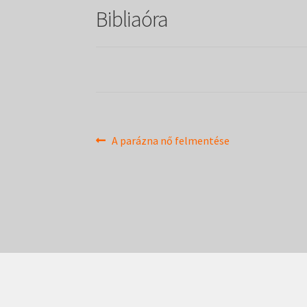
Bibliaóra
Bejegyzés
Previous
A parázna nő felmentése
post:
navigáció