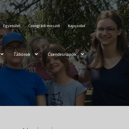
Egyesület
Csongrádi misszió
Kapcsolat
Táborok
Csendesnapok