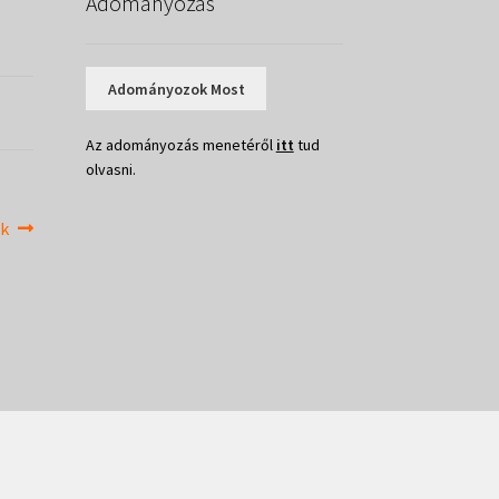
Adományozás
Adományozok Most
Az adományozás menetéről
itt
tud
olvasni.
ek