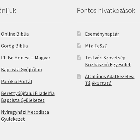
ánljuk
Fontos hivatkozások
Online Biblia
Eseménynaptár
Görög Biblia
Mi a TeSz?
I’ll Be Honest – Magyar
Testvéri Szövetség
Közhasznú Egyesület
Baptista Gyűjtőlap
Általános Adatkezelési
Parókia Portál
Tájékoztató
Berettyóújfalui Filadelfia
Baptista Gyülekezet
Nyíregyházi Metodista
Gyülekezet