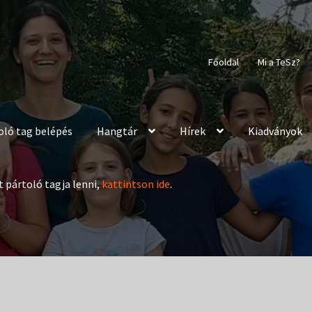
Főoldal
Mi a TeSz?
oló tag belépés
Hangtár
Hírek
Kiadványok
t pártoló tagja lenni,
kattintson ide
.