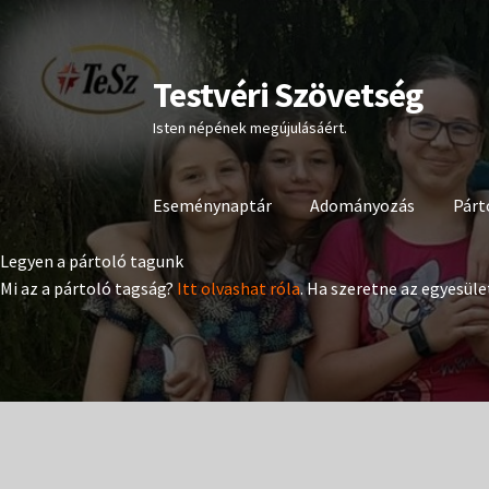
Testvéri Szövetség
Ugrás
Kilépés
a
a
Isten népének megújulásáért.
navigációhoz
tartalomba
Eseménynaptár
Adományozás
Párt
Legyen a pártoló tagunk
Mi az a pártoló tagság?
Itt olvashat róla
. Ha szeretne az egyesüle