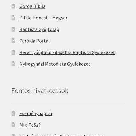
Görög Biblia
I’ll Be Honest – Magyar
Baptista Gyűjtőlap
Parókia Portál
Berettyóújfalui Filadelfia Baptista Gyülekezet
Nyíregyházi Metodista Gyülekezet
Fontos hivatkozások
Eseménynaptár
Mi a TeSz?