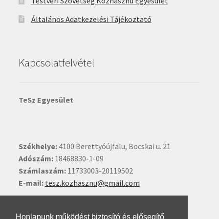
Testvéri Szövetség Közhasznú Egyesület
Általános Adatkezelési Tájékoztató
Kapcsolatfelvétel
TeSz Egyesület
Székhelye:
4100 Berettyóújfalu, Bocskai u. 21
Adószám:
18468830-1-09
Számlaszám:
11733003-20119502
E-mail:
tesz.kozhasznu@gmail.com
Ide kattintva írhat nekünk.
Honlapunk működést biztosító és elősegítő