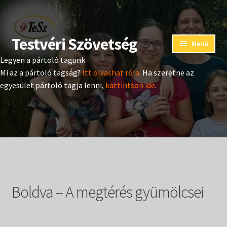
Testvéri Szövetség
Ugrás
Kilépés
Menü
a
a
Legyen a pártoló tagunk
navigációhoz
tartalomba
Eseménynaptár
Mi az a pártoló tagság?
Itt olvashat róla
. Ha szeretne az
egyesület pártoló tagja lenni,
kattintson ide
.
Adományozás
Pártoló tag belépés
Expand
Hangtár
child
menu
Expand
Hírek
child
Boldva – A megtérés gyümölcsei
menu
Expand
Kiadványok
child
menu
Expand