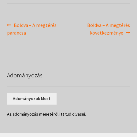
Táborok
child
menu
Expand
Csendesnapok
child
Bejegyzés
Previous
Next
Boldva – A megtérés
Boldva – A megtérés
menu
post:
post:
parancsa
következménye
navigáció
Adományozás
Adományozok Most
Az adományozás menetéről
itt
tud olvasni.