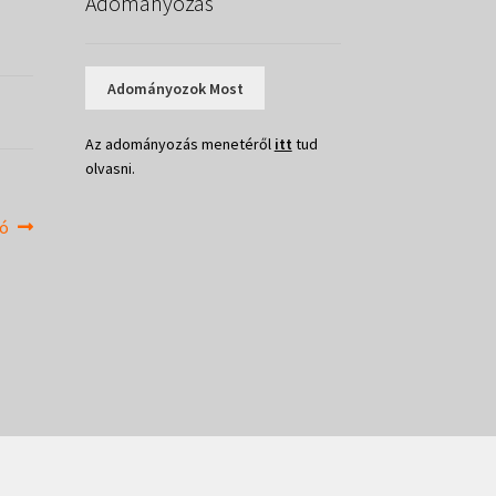
Adományozás
Adományozok Most
Az adományozás menetéről
itt
tud
olvasni.
eó