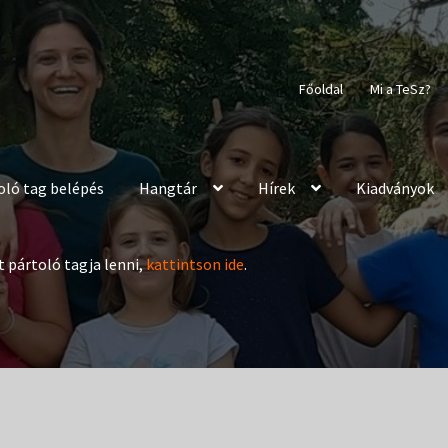
Főoldal
Mi a TeSz?
oló tag belépés
Hangtár
Hírek
Kiadványok
t pártoló tagja lenni,
kattintson ide
.