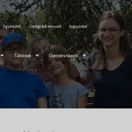
Egyesület
Csongrádi misszió
Kapcsolat
Táborok
Csendesnapok