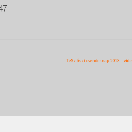
 47
Next
TeSz őszi csendesnap 2018 – vid
post: