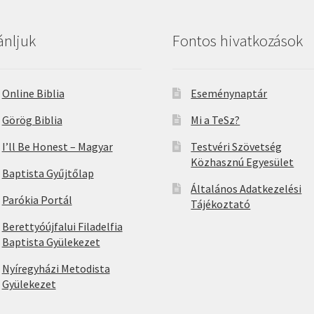
ánljuk
Fontos hivatkozások
Online Biblia
Eseménynaptár
Görög Biblia
Mi a TeSz?
I’ll Be Honest – Magyar
Testvéri Szövetség
Közhasznú Egyesület
Baptista Gyűjtőlap
Általános Adatkezelési
Parókia Portál
Tájékoztató
Berettyóújfalui Filadelfia
Baptista Gyülekezet
Nyíregyházi Metodista
Gyülekezet