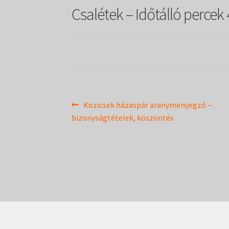
Csalétek – Időtálló percek
Bejegyzés
Previous
Kozicsek házaspár aranymenyegző –
post:
bizonyságtételek, köszöntés
navigáció