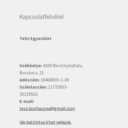
Kapcsolatfelvétel
TeSz Egyesület
Székhelye:
4100 Berettyóújfalu,
Bocskai u. 21
Adószám:
18468830-1-09
Számlaszám:
11733003-
20119502
E-mail:
tesz.kozhasznu@gmail.com
Ide kattintva írhat nekünk.