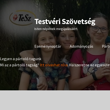
Testvéri Szövetség
Ugrás
Kilépés
a
a
Isten népének megújulásáért.
navigációhoz
tartalomba
Eseménynaptár
Adományozás
Párt
Legyen a pártoló tagunk
Mi az a pártoló tagság?
Itt olvashat róla
. Ha szeretne az egyesüle