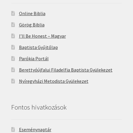
Online Biblia
Görög Biblia
I’ll Be Honest – Magyar
Baptista Gyűjtőlap
Parókia Portál
Berettyóújfalui Filadelfia Baptista Gyülekezet
Nyíregyházi Metodista Gyülekezet
Fontos hivatkozások
Eseménynaptár