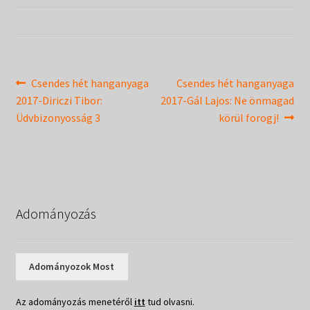
Táborok
child
menu
Expand
Csendesnapok
child
menu
Bejegyzés
Previous
Next
Csendes hét hanganyaga
Csendes hét hanganyaga
post:
post:
2017-Diriczi Tibor:
2017-Gál Lajos: Ne önmagad
navigáció
Üdvbizonyosság 3
körül forogj!
Adományozás
Adományozok Most
Az adományozás menetéről
itt
tud olvasni.