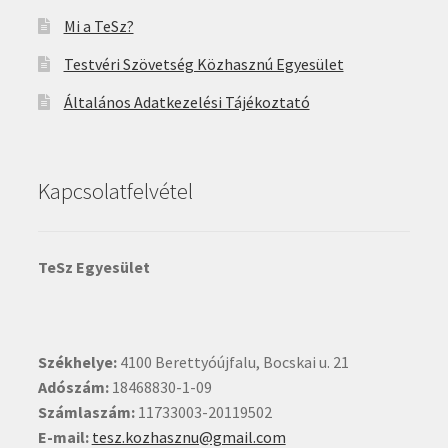
Mi a TeSz?
Testvéri Szövetség Közhasznú Egyesület
Általános Adatkezelési Tájékoztató
Kapcsolatfelvétel
TeSz Egyesület
Székhelye:
4100 Berettyóújfalu, Bocskai u. 21
Adószám:
18468830-1-09
Számlaszám:
11733003-20119502
E-mail:
tesz.kozhasznu@gmail.com