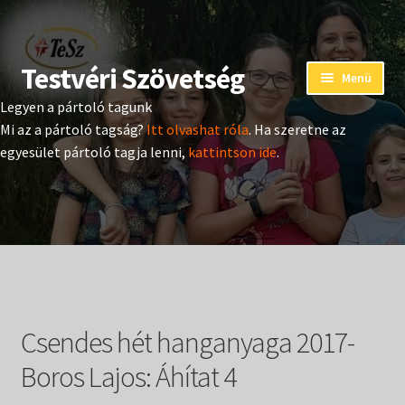
Testvéri Szövetség
Ugrás
Kilépés
Menü
a
a
Legyen a pártoló tagunk
navigációhoz
tartalomba
Eseménynaptár
Mi az a pártoló tagság?
Itt olvashat róla
. Ha szeretne az
egyesület pártoló tagja lenni,
kattintson ide
.
Adományozás
Pártoló tag belépés
Expand
Hangtár
child
menu
Expand
Hírek
child
Csendes hét hanganyaga 2017-
menu
Expand
Kiadványok
child
Boros Lajos: Áhítat 4
menu
Expand