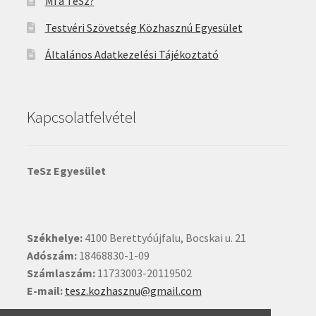
Mi a TeSz?
Testvéri Szövetség Közhasznú Egyesület
Általános Adatkezelési Tájékoztató
Kapcsolatfelvétel
TeSz Egyesület
Székhelye:
4100 Berettyóújfalu, Bocskai u. 21
Adószám:
18468830-1-09
Számlaszám:
11733003-20119502
E-mail:
tesz.kozhasznu@gmail.com