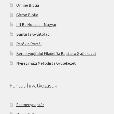
Online Biblia
Görög Biblia
I’ll Be Honest – Magyar
Baptista Gyűjtőlap
Parókia Portál
Berettyóújfalui Filadelfia Baptista Gyülekezet
Nyíregyházi Metodista Gyülekezet
Fontos hivatkozások
Eseménynaptár