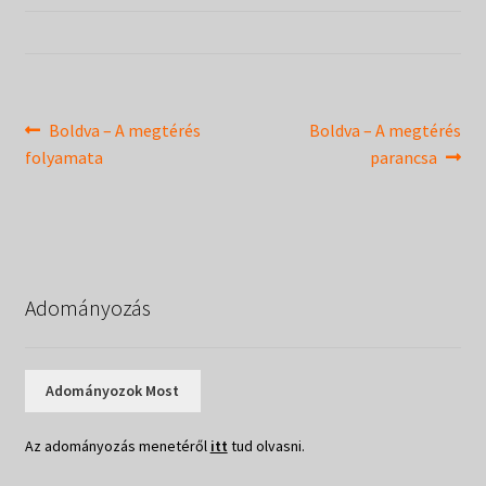
Táborok
child
menu
Expand
Csendesnapok
child
menu
Bejegyzés
Previous
Next
Boldva – A megtérés
Boldva – A megtérés
post:
post:
folyamata
parancsa
navigáció
Adományozás
Adományozok Most
Az adományozás menetéről
itt
tud olvasni.