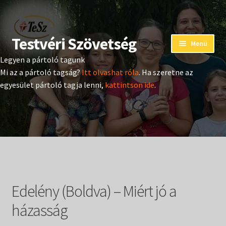
Testvéri Szövetség
Ugrás
Kilépés
Menü
a
a
Legyen a pártoló tagunk
navigációhoz
tartalomba
Eseménynaptár
Mi az a pártoló tagság?
Itt olvashat róla
. Ha szeretne az
egyesület pártoló tagja lenni,
kattintson ide
.
Adományozás
Pártoló tag belépés
Expand
Hangtár
child
menu
Expand
Hírek
child
Edelény (Boldva) – Miért jó a
menu
Expand
Kiadványok
child
házasság
menu
Expand