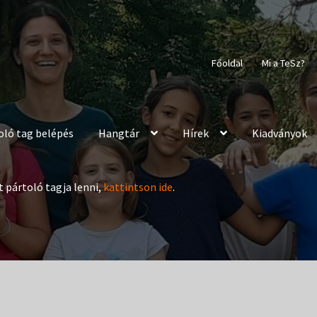
Főoldal
Mi a TeSz?
oló tag belépés
Hangtár
Hírek
Kiadványok
t pártoló tagja lenni,
kattintson ide
.