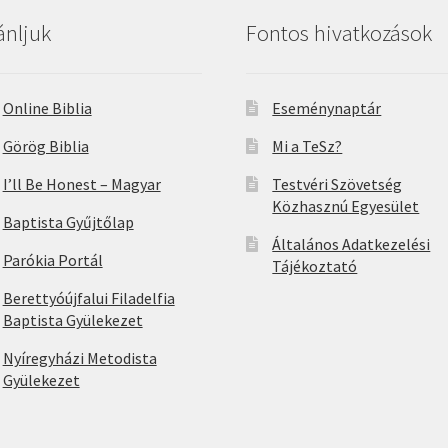
ánljuk
Fontos hivatkozások
Online Biblia
Eseménynaptár
Görög Biblia
Mi a TeSz?
I’ll Be Honest – Magyar
Testvéri Szövetség
Közhasznú Egyesület
Baptista Gyűjtőlap
Általános Adatkezelési
Parókia Portál
Tájékoztató
Berettyóújfalui Filadelfia
Baptista Gyülekezet
Nyíregyházi Metodista
Gyülekezet