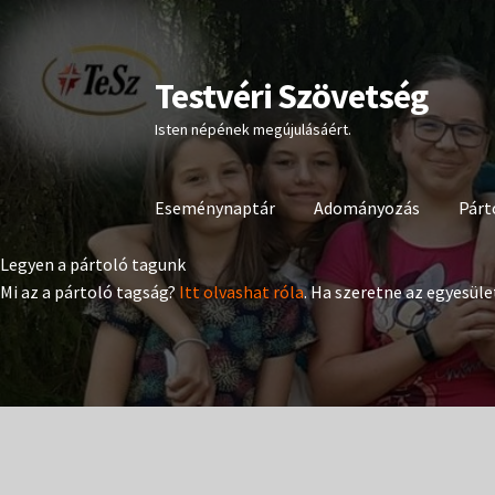
Testvéri Szövetség
Ugrás
Kilépés
a
a
Isten népének megújulásáért.
navigációhoz
tartalomba
Eseménynaptár
Adományozás
Párt
Legyen a pártoló tagunk
Mi az a pártoló tagság?
Itt olvashat róla
. Ha szeretne az egyesüle