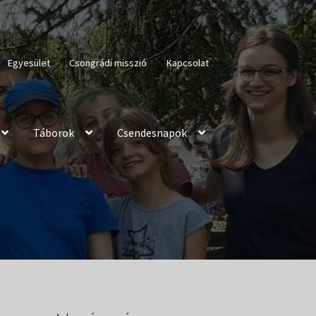
Egyesület
Csongrádi misszió
Kapcsolat
Táborok
Csendesnapok