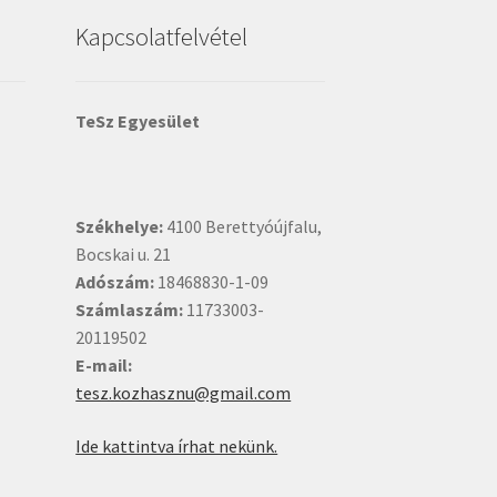
Kapcsolatfelvétel
TeSz Egyesület
Székhelye:
4100 Berettyóújfalu,
Bocskai u. 21
Adószám:
18468830-1-09
Számlaszám:
11733003-
20119502
E-mail:
tesz.kozhasznu@gmail.com
Ide kattintva írhat nekünk.