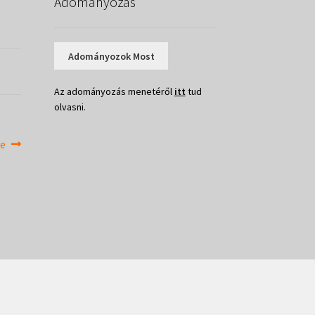
Adományozás
Adományozok Most
Az adományozás menetéről
itt
tud
olvasni.
re