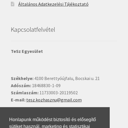
Általános Adatkezelési Tájékoztató
Kapcsolatfelvétel
TeSz Egyesület
Székhelye:
4100 Berettyóújfalu, Bocskai u. 21
Adószám:
18468830-1-09
Számlaszám:
11733003-20119502
E-mail:
tesz.kozhasznu@gmail.com
Ide kattintva írhat nekünk.
Honlapunk működést biztosító és elősegítő
sütiket használ, marketing és statisztikai