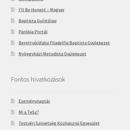
I’ll Be Honest – Magyar
Baptista Gyűjtőlap
Parókia Portál
Berettyóújfalui Filadelfia Baptista Gyülekezet
Nyíregyházi Metodista Gyülekezet
Fontos hivatkozások
Eseménynaptár
Mi a TeSz?
Testvéri Szövetség Közhasznú Egyesület