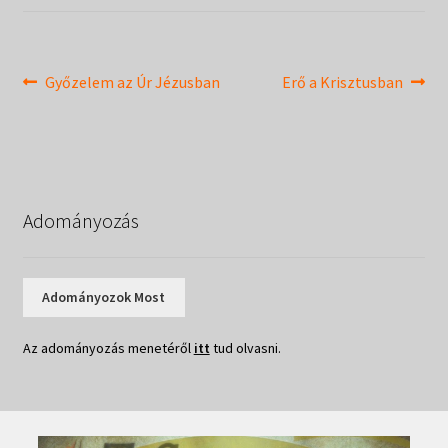
Táborok
child
menu
Expand
Csendesnapok
child
Bejegyzés
Previous
Next
Győzelem az Úr Jézusban
Erő a Krisztusban
menu
post:
post:
navigáció
Adományozás
Adományozok Most
Az adományozás menetéről
itt
tud olvasni.