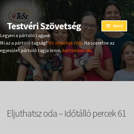
Testvéri Szövetség
Ugrás
Kilépés
Menü
a
a
Legyen a pártoló tagunk
navigációhoz
tartalomba
Eseménynaptár
Mi az a pártoló tagság?
Itt olvashat róla
. Ha szeretne az
egyesület pártoló tagja lenni,
kattintson ide
.
Adományozás
Pártoló tag belépés
Expand
Hangtár
child
menu
Expand
Hírek
child
Eljuthatsz oda – Időtálló percek 61
menu
Expand
Kiadványok
child
menu
Expand