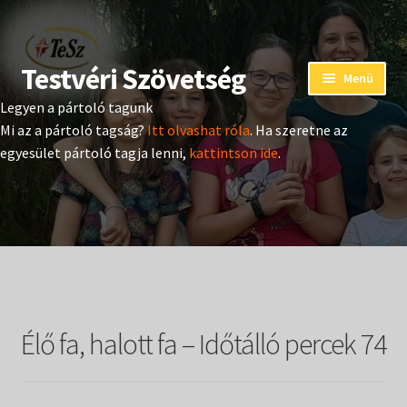
Testvéri Szövetség
Ugrás
Kilépés
Menü
a
a
Legyen a pártoló tagunk
navigációhoz
tartalomba
Eseménynaptár
Mi az a pártoló tagság?
Itt olvashat róla
. Ha szeretne az
egyesület pártoló tagja lenni,
kattintson ide
.
Adományozás
Pártoló tag belépés
Expand
Hangtár
child
menu
Expand
Hírek
child
Élő fa, halott fa – Időtálló percek 74
menu
Expand
Kiadványok
child
menu
Expand