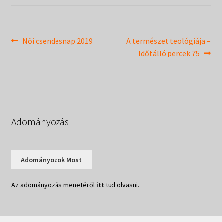
Táborok
child
menu
Expand
Csendesnapok
child
Bejegyzés
Previous
Next
Női csendesnap 2019
A természet teológiája –
menu
post:
post:
Időtálló percek 75
navigáció
Adományozás
Adományozok Most
Az adományozás menetéről
itt
tud olvasni.