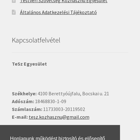
Testvéri Szövetség Közhasznú Egyesület
Általános Adatkezelési Tájékoztató
Kapcsolatfelvétel
TeSz Egyesület
Székhelye:
4100 Berettyóújfalu, Bocskai u. 21
Adószám:
18468830-1-09
Számlaszám:
11733003-20119502
E-mail:
tesz.kozhasznu@gmail.com
Ide kattintva írhat nekünk.
Honlapunk működést biztosító és elősegítő