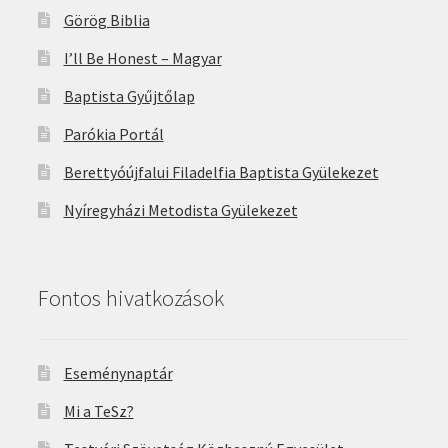
Görög Biblia
I’ll Be Honest – Magyar
Baptista Gyűjtőlap
Parókia Portál
Berettyóújfalui Filadelfia Baptista Gyülekezet
Nyíregyházi Metodista Gyülekezet
Fontos hivatkozások
Eseménynaptár
Mi a TeSz?