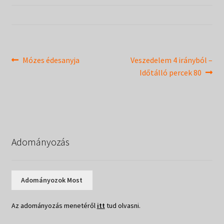
Táborok
child
menu
Expand
Csendesnapok
child
menu
Bejegyzés
Previous
Next
Mózes édesanyja
Veszedelem 4 irányból –
post:
post:
Időtálló percek 80
navigáció
Adományozás
Adományozok Most
Az adományozás menetéről
itt
tud olvasni.