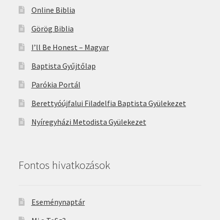
Online Biblia
Görög Biblia
I’ll Be Honest – Magyar
Baptista Gyűjtőlap
Parókia Portál
Berettyóújfalui Filadelfia Baptista Gyülekezet
Nyíregyházi Metodista Gyülekezet
Fontos hivatkozások
Eseménynaptár