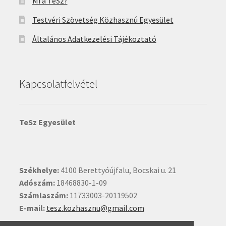
Mi a TeSz?
Testvéri Szövetség Közhasznú Egyesület
Általános Adatkezelési Tájékoztató
Kapcsolatfelvétel
TeSz Egyesület
Székhelye:
4100 Berettyóújfalu, Bocskai u. 21
Adószám:
18468830-1-09
Számlaszám:
11733003-20119502
E-mail:
tesz.kozhasznu@gmail.com