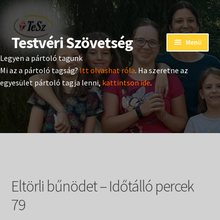
Testvéri Szövetség
Ugrás
Kilépés
Menü
a
a
Legyen a pártoló tagunk
navigációhoz
tartalomba
Eseménynaptár
Mi az a pártoló tagság?
Itt olvashat róla
. Ha szeretne az
egyesület pártoló tagja lenni,
kattintson ide
.
Adományozás
Pártoló tag belépés
Expand
Hangtár
child
menu
Expand
Hírek
child
Eltörli bűnödet – Időtálló percek
menu
Expand
Kiadványok
child
79
menu
Expand