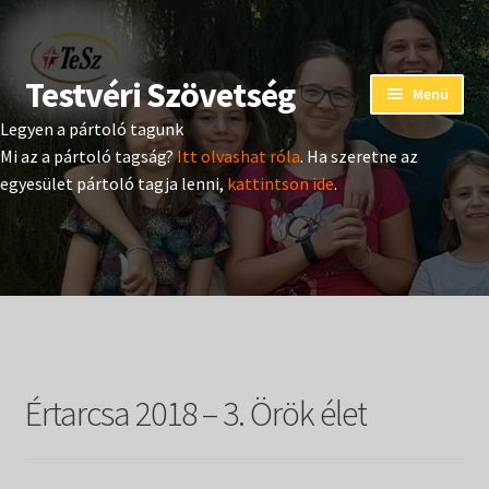
Testvéri Szövetség
Ugrás
Kilépés
Menü
a
a
Legyen a pártoló tagunk
navigációhoz
tartalomba
Eseménynaptár
Mi az a pártoló tagság?
Itt olvashat róla
. Ha szeretne az
egyesület pártoló tagja lenni,
kattintson ide
.
Adományozás
Pártoló tag belépés
Expand
Hangtár
child
menu
Expand
Hírek
child
Értarcsa 2018 – 3. Örök élet
menu
Expand
Kiadványok
child
menu
Expand