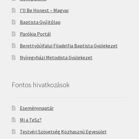
I’ll Be Honest – Magyar
Baptista Gyűjtőlap
Parókia Portál
Berettyóújfalui Filadelfia Baptista Gyülekezet
Nyíregyházi Metodista Gyülekezet
Fontos hivatkozások
Eseménynaptár
Mi a TeSz?
Testvéri Szövetség Közhasznú Egyesület