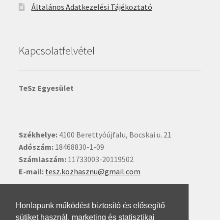
Általános Adatkezelési Tájékoztató
Kapcsolatfelvétel
TeSz Egyesület
Székhelye:
4100 Berettyóújfalu, Bocskai u. 21
Adószám:
18468830-1-09
Számlaszám:
11733003-20119502
E-mail:
tesz.kozhasznu@gmail.com
Ide kattintva írhat nekünk.
Honlapunk működést biztosító és elősegítő
sütiket használ, marketing és statisztikai