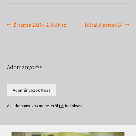
Táborok
child
menu
Expand
Csendesnapok
child
Bejegyzés
Previous
Next
Értarcsa 2018 – 2. Aki hisz
Időtálló percek 14
menu
post:
post:
navigáció
Adományozás
Adományozok Most
Az adományozás menetéről
itt
tud olvasni.