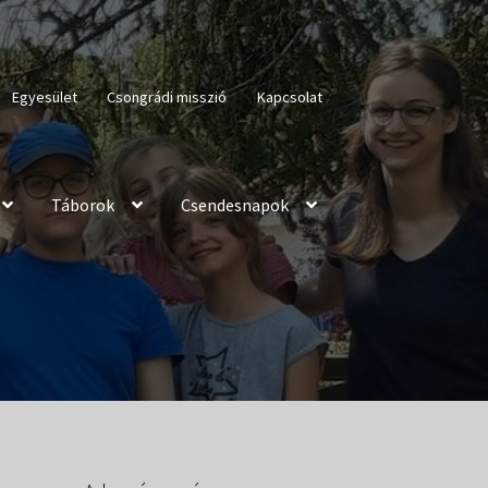
Egyesület
Csongrádi misszió
Kapcsolat
Táborok
Csendesnapok