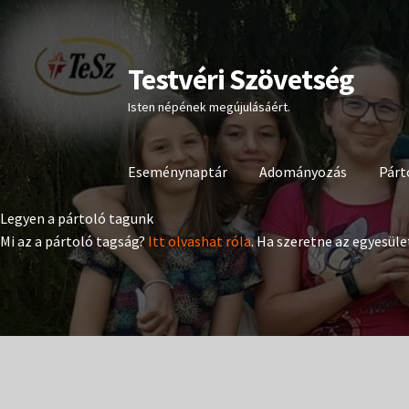
Testvéri Szövetség
Ugrás
Kilépés
a
a
Isten népének megújulásáért.
navigációhoz
tartalomba
Eseménynaptár
Adományozás
Párt
Legyen a pártoló tagunk
Mi az a pártoló tagság?
Itt olvashat róla
. Ha szeretne az egyesüle