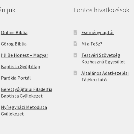
ánljuk
Fontos hivatkozások
Online Biblia
Eseménynaptár
Görög Biblia
Mi a TeSz?
I’ll Be Honest – Magyar
Testvéri Szövetség
Közhasznú Egyesület
Baptista Gyűjtőlap
Általános Adatkezelési
Parókia Portál
Tájékoztató
Berettyóújfalui Filadelfia
Baptista Gyülekezet
Nyíregyházi Metodista
Gyülekezet