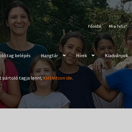
Főoldal
Mi a TeSz?
oló tag belépés
Hangtár
Hírek
Kiadványok
t pártoló tagja lenni,
kattintson ide
.