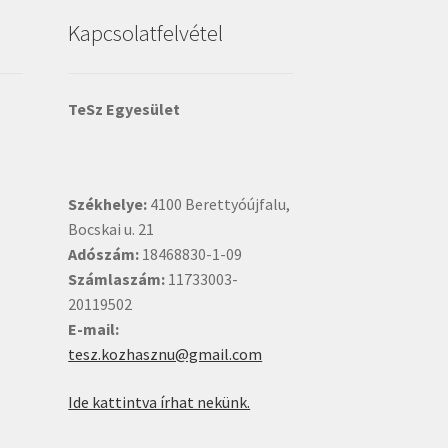
Kapcsolatfelvétel
TeSz Egyesület
Székhelye:
4100 Berettyóújfalu,
Bocskai u. 21
Adószám:
18468830-1-09
Számlaszám:
11733003-
20119502
E-mail:
tesz.kozhasznu@gmail.com
Ide kattintva írhat nekünk.