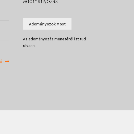
Adományozás
Adományozok Most
Az adományozás menetéről
itt
tud
olvasni.
rő