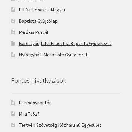
I’ll Be Honest – Magyar
Baptista Gyűjtőlap
Parókia Portál
Berettyóújfalui Filadelfia Baptista Gyülekezet
Nyíregyházi Metodista Gyülekezet
Fontos hivatkozások
Eseménynaptár
Mi a TeSz?
Testvéri Szövetség Közhasznú Egyesület