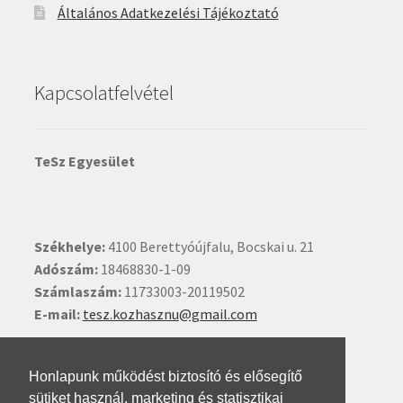
Általános Adatkezelési Tájékoztató
Kapcsolatfelvétel
TeSz Egyesület
Székhelye:
4100 Berettyóújfalu, Bocskai u. 21
Adószám:
18468830-1-09
Számlaszám:
11733003-20119502
E-mail:
tesz.kozhasznu@gmail.com
Ide kattintva írhat nekünk.
Honlapunk működést biztosító és elősegítő
sütiket használ, marketing és statisztikai