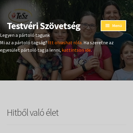
Testvéri Szövetség
Ugrás
Kilépés
Menü
a
a
Legyen a pártoló tagunk
navigációhoz
tartalomba
Eseménynaptár
Mi az a pártoló tagság?
Itt olvashat róla
. Ha szeretne az
egyesület pártoló tagja lenni,
kattintson ide
.
Adományozás
Pártoló tag belépés
Expand
Hangtár
child
menu
Expand
Hírek
child
Hitből való élet
menu
Expand
Kiadványok
child
menu
Expand