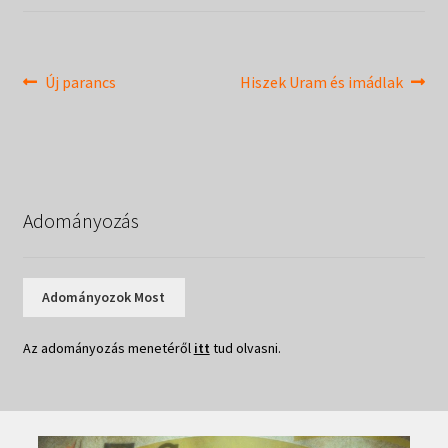
Táborok
child
menu
Expand
Csendesnapok
child
Bejegyzés
Previous
Next
Új parancs
Hiszek Uram és imádlak
menu
post:
post:
navigáció
Adományozás
Adományozok Most
Az adományozás menetéről
itt
tud olvasni.