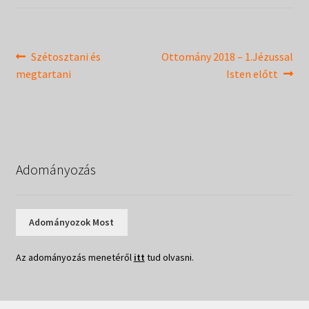
Táborok
child
menu
Expand
Csendesnapok
child
Bejegyzés
Previous
Next
Szétosztani és
Ottomány 2018 – 1.Jézussal
menu
post:
post:
megtartani
Isten előtt
navigáció
Adományozás
Adományozok Most
Az adományozás menetéről
itt
tud olvasni.