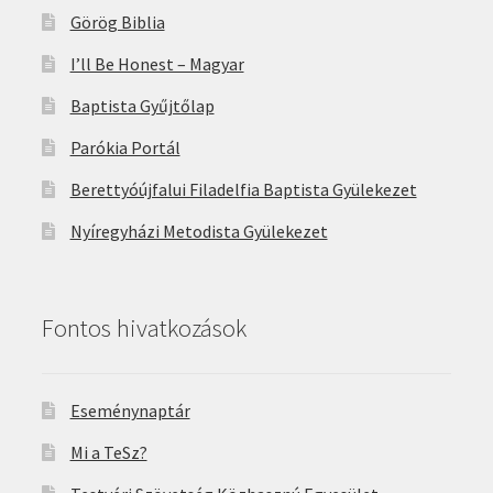
Görög Biblia
I’ll Be Honest – Magyar
Baptista Gyűjtőlap
Parókia Portál
Berettyóújfalui Filadelfia Baptista Gyülekezet
Nyíregyházi Metodista Gyülekezet
Fontos hivatkozások
Eseménynaptár
Mi a TeSz?