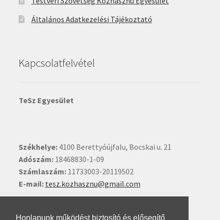
Testvéri Szövetség Közhasznú Egyesület
Általános Adatkezelési Tájékoztató
Kapcsolatfelvétel
TeSz Egyesület
Székhelye:
4100 Berettyóújfalu, Bocskai u. 21
Adószám:
18468830-1-09
Számlaszám:
11733003-20119502
E-mail:
tesz.kozhasznu@gmail.com
Ide kattintva írhat nekünk.
Honlapunk működést biztosító és elősegítő