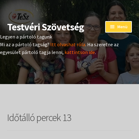
Testvéri Szövetség
Ugrás
Kilépés
Menü
a
a
Legyen a pártoló tagunk
navigációhoz
tartalomba
Eseménynaptár
Mi az a pártoló tagság?
Itt olvashat róla
. Ha szeretne az
egyesület pártoló tagja lenni,
kattintson ide
.
Adományozás
Pártoló tag belépés
Expand
Hangtár
child
menu
Expand
Hírek
child
Időtálló percek 13
menu
Expand
Kiadványok
child
menu
Expand