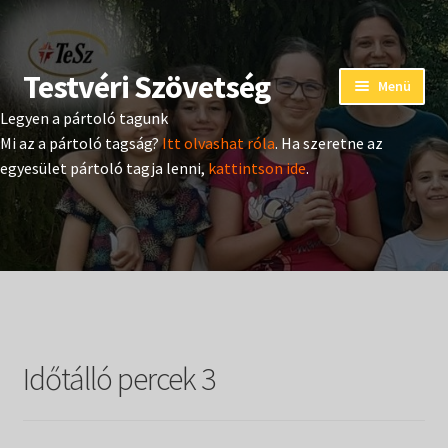
Testvéri Szövetség
Ugrás
Kilépés
Menü
a
a
Legyen a pártoló tagunk
navigációhoz
tartalomba
Eseménynaptár
Mi az a pártoló tagság?
Itt olvashat róla
. Ha szeretne az
egyesület pártoló tagja lenni,
kattintson ide
.
Adományozás
Pártoló tag belépés
Expand
Hangtár
child
menu
Expand
Hírek
child
Időtálló percek 3
menu
Expand
Kiadványok
child
menu
Expand