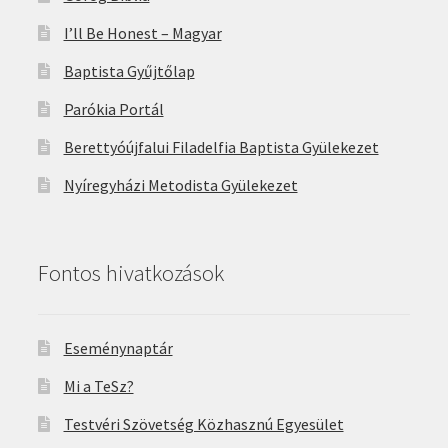
I’ll Be Honest – Magyar
Baptista Gyűjtőlap
Parókia Portál
Berettyóújfalui Filadelfia Baptista Gyülekezet
Nyíregyházi Metodista Gyülekezet
Fontos hivatkozások
Eseménynaptár
Mi a TeSz?
Testvéri Szövetség Közhasznú Egyesület