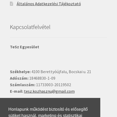
Általános Adatkezelési Tájékoztató
Kapcsolatfelvétel
TeSz Egyesület
Székhelye:
4100 Berettyóújfalu, Bocskai u. 21
Adószám:
18468830-1-09
Számlaszám:
11733003-20119502
E-mail:
tesz.kozhasznu@gmail.com
Ide kattintva írhat nekünk.
Honlapunk működést biztosító és elősegítő
sütiket használ, marketing és statisztikai