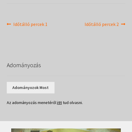
Táborok
child
menu
Expand
Csendesnapok
child
Bejegyzés
Previous
Next
Időtálló percek 1
Időtálló percek 2
menu
post:
post:
navigáció
Adományozás
Adományozok Most
Az adományozás menetéről
itt
tud olvasni.