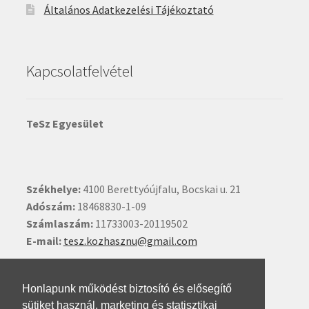
Általános Adatkezelési Tájékoztató
Kapcsolatfelvétel
TeSz Egyesület
Székhelye:
4100 Berettyóújfalu, Bocskai u. 21
Adószám:
18468830-1-09
Számlaszám:
11733003-20119502
E-mail:
tesz.kozhasznu@gmail.com
Ide kattintva írhat nekünk.
Honlapunk működést biztosító és elősegítő
sütiket használ, marketing és statisztikai