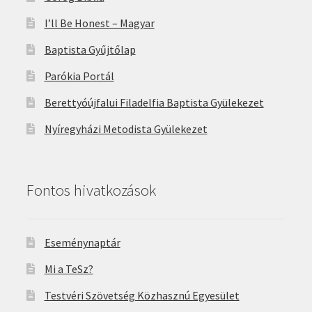
I’ll Be Honest – Magyar
Baptista Gyűjtőlap
Parókia Portál
Berettyóújfalui Filadelfia Baptista Gyülekezet
Nyíregyházi Metodista Gyülekezet
Fontos hivatkozások
Eseménynaptár
Mi a TeSz?
Testvéri Szövetség Közhasznú Egyesület