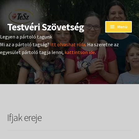
Testvéri Szövetség
Ugrás
Kilépés
Menü
a
a
Legyen a pártoló tagunk
navigációhoz
tartalomba
Eseménynaptár
Mi az a pártoló tagság?
Itt olvashat róla
. Ha szeretne az
egyesület pártoló tagja lenni,
kattintson ide
.
Adományozás
Pártoló tag belépés
Expand
Hangtár
child
menu
Expand
Hírek
child
Ifjak ereje
menu
Expand
Kiadványok
child
menu
Expand