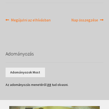
Táborok
child
menu
Expand
Csendesnapok
child
Bejegyzés
Previous
Next
Megújulni az elhívásban
Nap összegzése
menu
post:
post:
navigáció
Adományozás
Adományozok Most
Az adományozás menetéről
itt
tud olvasni.