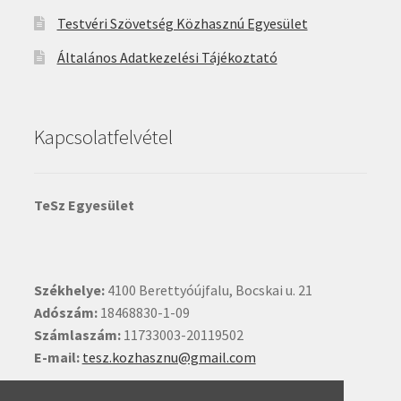
Testvéri Szövetség Közhasznú Egyesület
Általános Adatkezelési Tájékoztató
Kapcsolatfelvétel
TeSz Egyesület
Székhelye:
4100 Berettyóújfalu, Bocskai u. 21
Adószám:
18468830-1-09
Számlaszám:
11733003-20119502
E-mail:
tesz.kozhasznu@gmail.com
Ide kattintva írhat nekünk.