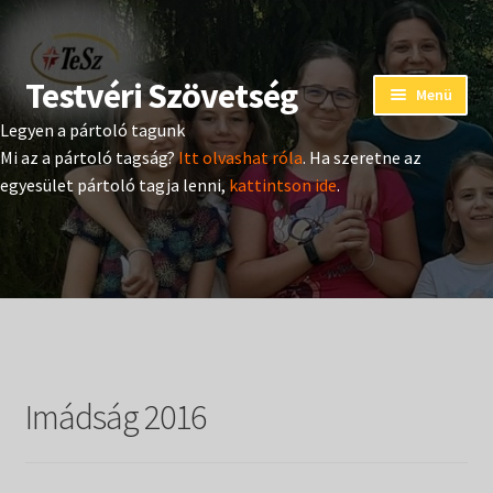
Testvéri Szövetség
Ugrás
Kilépés
Menü
a
a
Legyen a pártoló tagunk
navigációhoz
tartalomba
Eseménynaptár
Mi az a pártoló tagság?
Itt olvashat róla
. Ha szeretne az
egyesület pártoló tagja lenni,
kattintson ide
.
Adományozás
Pártoló tag belépés
Expand
Hangtár
child
menu
Expand
Hírek
child
Imádság 2016
menu
Expand
Kiadványok
child
menu
Expand