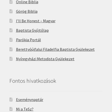
Online Biblia
Görög Biblia
I’ll Be Honest – Magyar
Baptista Gyűjtőlap
Parókia Portál
Berettyóújfalui Filadelfia Baptista Gyülekezet
Nyíregyházi Metodista Gyülekezet
Fontos hivatkozások
Eseménynaptár
Mi a TeSz?