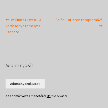
Táborok
child
menu
Expand
Csendesnapok
child
Bejegyzés
Previous
Next
Velünk az Isten – A
Felépülni Isten templomává
menu
post:
post:
karácsony személyes
navigáció
üzenete
Adományozás
Adományozok Most
Az adományozás menetéről
itt
tud olvasni.