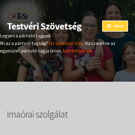
Testvéri Szövetség
Ugrás
Kilépés
Menü
a
a
Legyen a pártoló tagunk
navigációhoz
tartalomba
Eseménynaptár
Mi az a pártoló tagság?
Itt olvashat róla
. Ha szeretne az
egyesület pártoló tagja lenni,
kattintson ide
.
Adományozás
Pártoló tag belépés
Expand
Hangtár
child
menu
Expand
Hírek
child
Imaórai szolgálat
menu
Expand
Kiadványok
child
menu
Expand