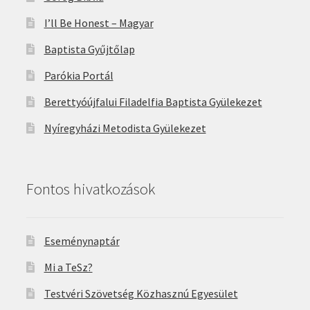
I’ll Be Honest – Magyar
Baptista Gyűjtőlap
Parókia Portál
Berettyóújfalui Filadelfia Baptista Gyülekezet
Nyíregyházi Metodista Gyülekezet
Fontos hivatkozások
Eseménynaptár
Mi a TeSz?
Testvéri Szövetség Közhasznú Egyesület