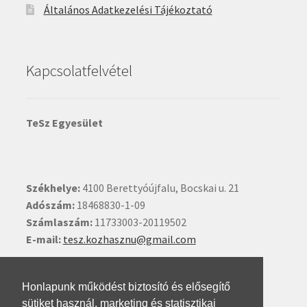
Általános Adatkezelési Tájékoztató
Kapcsolatfelvétel
TeSz Egyesület
Székhelye:
4100 Berettyóújfalu, Bocskai u. 21
Adószám:
18468830-1-09
Számlaszám:
11733003-20119502
E-mail:
tesz.kozhasznu@gmail.com
Ide kattintva írhat nekünk.
Honlapunk működést biztosító és elősegítő
sütiket használ, marketing és statisztikai