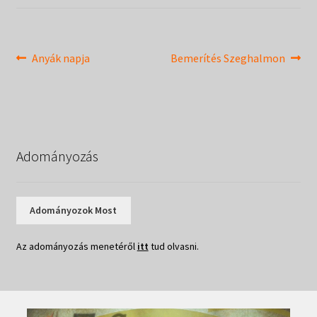
Táborok
child
menu
Expand
Csendesnapok
child
Bejegyzés
Previous
Next
Anyák napja
Bemerítés Szeghalmon
menu
post:
post:
navigáció
Adományozás
Adományozok Most
Az adományozás menetéről
itt
tud olvasni.