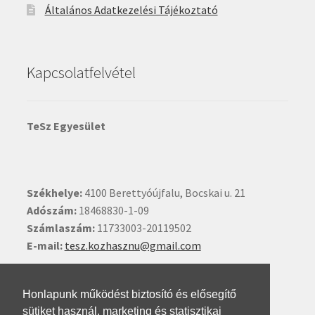
Általános Adatkezelési Tájékoztató
Kapcsolatfelvétel
TeSz Egyesület
Székhelye:
4100 Berettyóújfalu, Bocskai u. 21
Adószám:
18468830-1-09
Számlaszám:
11733003-20119502
E-mail:
tesz.kozhasznu@gmail.com
Ide kattintva írhat nekünk.
Honlapunk működést biztosító és elősegítő
sütiket használ, marketing és statisztikai