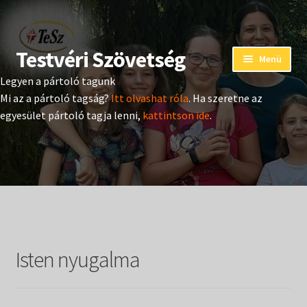
Testvéri Szövetség
Ugrás
Kilépés
Menü
a
a
Legyen a pártoló tagunk
navigációhoz
tartalomba
Eseménynaptár
Mi az a pártoló tagság?
Itt olvashat róla
. Ha szeretne az
egyesület pártoló tagja lenni,
kattintson ide
.
Adományozás
Pártoló tag belépés
Expand
Hangtár
child
menu
Expand
Hírek
child
Isten nyugalma
menu
Expand
Kiadványok
child
menu
Expand