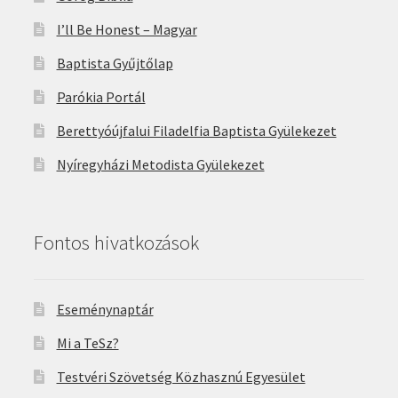
I’ll Be Honest – Magyar
Baptista Gyűjtőlap
Parókia Portál
Berettyóújfalui Filadelfia Baptista Gyülekezet
Nyíregyházi Metodista Gyülekezet
Fontos hivatkozások
Eseménynaptár
Mi a TeSz?
Testvéri Szövetség Közhasznú Egyesület