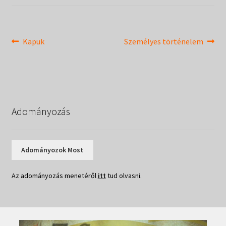
Táborok
child
menu
Expand
Csendesnapok
child
Bejegyzés
Previous
Next
Kapuk
Személyes történelem
menu
post:
post:
navigáció
Adományozás
Adományozok Most
Az adományozás menetéről
itt
tud olvasni.