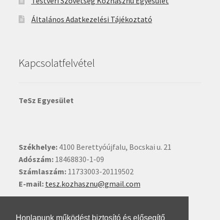
Testvéri Szövetség Közhasznú Egyesület
Általános Adatkezelési Tájékoztató
Kapcsolatfelvétel
TeSz Egyesület
Székhelye:
4100 Berettyóújfalu, Bocskai u. 21
Adószám:
18468830-1-09
Számlaszám:
11733003-20119502
E-mail:
tesz.kozhasznu@gmail.com
Ide kattintva írhat nekünk.
Honlapunk működést biztosító és elősegítő