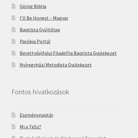
Görög Biblia
I’ll Be Honest – Magyar
Baptista Gyűjtőlap
Parókia Portál
Berettyóújfalui Filadelfia Baptista Gyülekezet
Nyíregyházi Metodista Gyülekezet
Fontos hivatkozások
Eseménynaptár
Mi a TeSz?