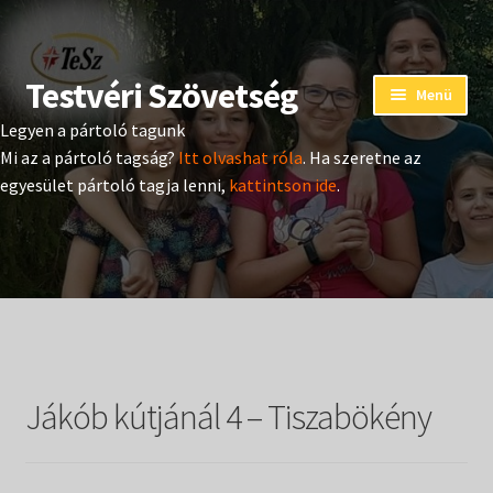
Testvéri Szövetség
Ugrás
Kilépés
Menü
a
a
Legyen a pártoló tagunk
navigációhoz
tartalomba
Eseménynaptár
Mi az a pártoló tagság?
Itt olvashat róla
. Ha szeretne az
egyesület pártoló tagja lenni,
kattintson ide
.
Adományozás
Pártoló tag belépés
Expand
Hangtár
child
menu
Expand
Hírek
child
Jákób kútjánál 4 – Tiszabökény
menu
Expand
Kiadványok
child
menu
Expand