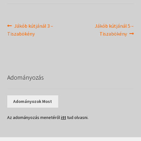
Táborok
child
menu
Expand
Csendesnapok
child
Bejegyzés
Previous
Next
Jákób kútjánál 3 –
Jákób kútjánál 5 –
menu
post:
post:
Tiszabökény
Tiszabökény
navigáció
Adományozás
Adományozok Most
Az adományozás menetéről
itt
tud olvasni.