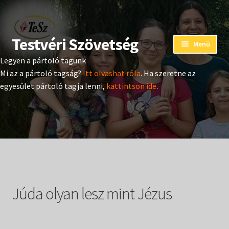
Testvéri Szövetség
Ugrás
Kilépés
Menü
a
a
Legyen a pártoló tagunk
navigációhoz
tartalomba
Eseménynaptár
Mi az a pártoló tagság?
Itt olvashat róla
. Ha szeretne az
egyesület pártoló tagja lenni,
kattintson ide
.
Adományozás
Pártoló tag belépés
Expand
Hangtár
child
menu
Expand
Hírek
child
Júda olyan lesz mint Jézus
menu
Expand
Kiadványok
child
menu
Expand