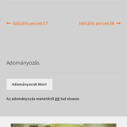
Táborok
child
menu
Expand
Csendesnapok
child
Bejegyzés
Previous
Next
Időtálló percek 57
Időtálló percek 58
menu
post:
post:
navigáció
Adományozás
Adományozok Most
Az adományozás menetéről
itt
tud olvasni.