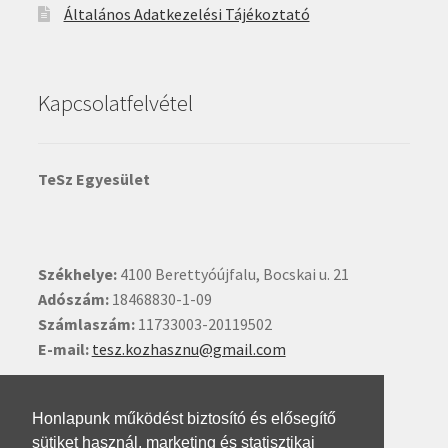
Általános Adatkezelési Tájékoztató
Kapcsolatfelvétel
TeSz Egyesület
Székhelye:
4100 Berettyóújfalu, Bocskai u. 21
Adószám:
18468830-1-09
Számlaszám:
11733003-20119502
E-mail:
tesz.kozhasznu@gmail.com
Ide kattintva írhat nekünk.
Honlapunk működést biztosító és elősegítő
sütiket használ, marketing és statisztikai