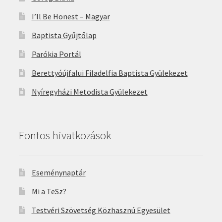
I’ll Be Honest – Magyar
Baptista Gyűjtőlap
Parókia Portál
Berettyóújfalui Filadelfia Baptista Gyülekezet
Nyíregyházi Metodista Gyülekezet
Fontos hivatkozások
Eseménynaptár
Mi a TeSz?
Testvéri Szövetség Közhasznú Egyesület