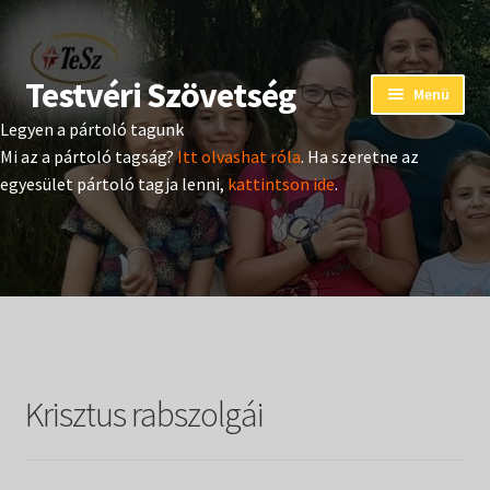
Testvéri Szövetség
Ugrás
Kilépés
Menü
a
a
Legyen a pártoló tagunk
navigációhoz
tartalomba
Eseménynaptár
Mi az a pártoló tagság?
Itt olvashat róla
. Ha szeretne az
egyesület pártoló tagja lenni,
kattintson ide
.
Adományozás
Pártoló tag belépés
Expand
Hangtár
child
menu
Expand
Hírek
child
Krisztus rabszolgái
menu
Expand
Kiadványok
child
menu
Expand