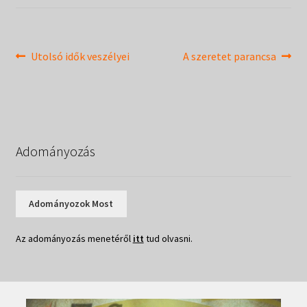
Táborok
child
menu
Expand
Csendesnapok
child
Bejegyzés
Previous
Next
Utolsó idők veszélyei
A szeretet parancsa
menu
post:
post:
navigáció
Adományozás
Adományozok Most
Az adományozás menetéről
itt
tud olvasni.