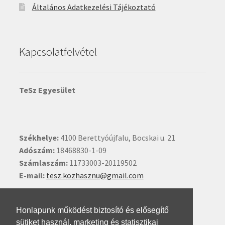
Általános Adatkezelési Tájékoztató
Kapcsolatfelvétel
TeSz Egyesület
Székhelye:
4100 Berettyóújfalu, Bocskai u. 21
Adószám:
18468830-1-09
Számlaszám:
11733003-20119502
E-mail:
tesz.kozhasznu@gmail.com
Ide kattintva írhat nekünk.
Honlapunk működést biztosító és elősegítő
sütiket használ, marketing és statisztikai