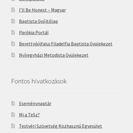
I’ll Be Honest – Magyar
Baptista Gyűjtőlap
Parókia Portál
Berettyóújfalui Filadelfia Baptista Gyülekezet
Nyíregyházi Metodista Gyülekezet
Fontos hivatkozások
Eseménynaptár
Mi a TeSz?
Testvéri Szövetség Közhasznú Egyesület