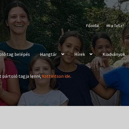
Főoldal
Mi a TeSz?
oló tag belépés
Hangtár
Hírek
Kiadványok
t pártoló tagja lenni,
kattintson ide
.