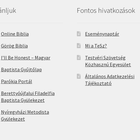
ánljuk
Fontos hivatkozások
Online Biblia
Eseménynaptár
Görög Biblia
Mi a TeSz?
I’ll Be Honest – Magyar
Testvéri Szövetség
Közhasznú Egyesület
Baptista Gyűjtőlap
Általános Adatkezelési
Parókia Portál
Tájékoztató
Berettyóújfalui Filadelfia
Baptista Gyülekezet
Nyíregyházi Metodista
Gyülekezet