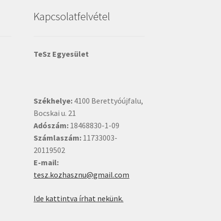
Kapcsolatfelvétel
TeSz Egyesület
Székhelye:
4100 Berettyóújfalu,
Bocskai u. 21
Adószám:
18468830-1-09
Számlaszám:
11733003-
20119502
E-mail:
tesz.kozhasznu@gmail.com
Ide kattintva írhat nekünk.