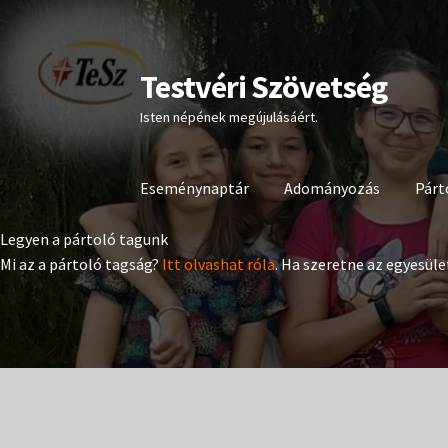
Testvéri Szövetség
Ugrás
Kilépés
a
a
Isten népének megújulásáért.
navigációhoz
tartalomba
Eseménynaptár
Adományozás
Párt
Legyen a pártoló tagunk
Mi az a pártoló tagság?
Itt olvashat róla
. Ha szeretne az egyesüle