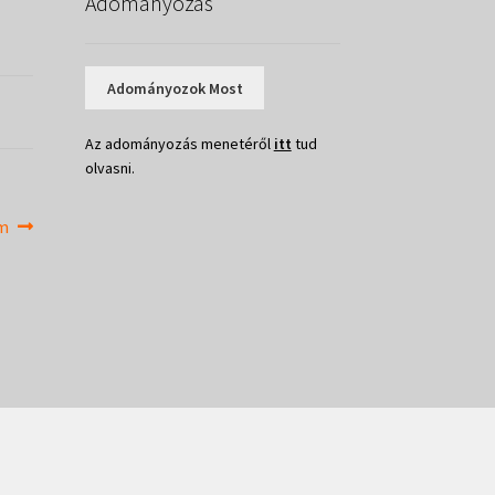
Adományozás
Adományozok Most
Az adományozás menetéről
itt
tud
olvasni.
um