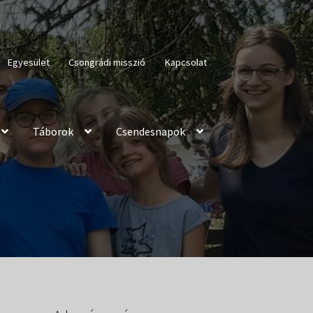
Egyesület
Csongrádi misszió
Kapcsolat
Táborok
Csendesnapok