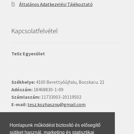
Általános Adatkezelési Tájékoztató
Kapcsolatfelvétel
TeSz Egyesület
Székhelye:
4100 Berettyóújfalu, Bocskai u. 21
Adószám:
18468830-1-09
Számlaszám:
11733003-20119502
E-mail:
tesz.kozhasznu@gmail.com
Ide kattintva írhat nekünk.
Honlapunk működést biztosító és elősegítő
sütiket használ, marketing és statisztikai