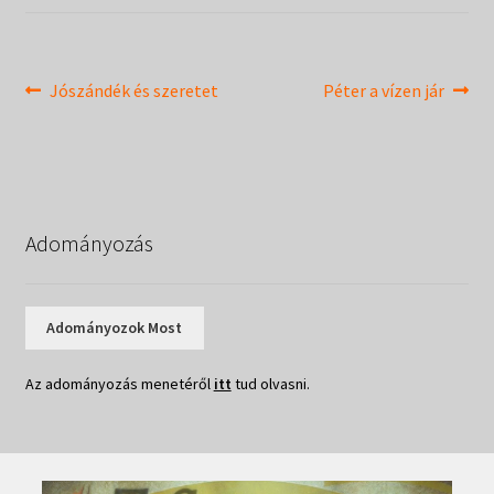
Táborok
child
menu
Expand
Csendesnapok
child
Bejegyzés
Previous
Next
Jószándék és szeretet
Péter a vízen jár
menu
post:
post:
navigáció
Adományozás
Adományozok Most
Az adományozás menetéről
itt
tud olvasni.