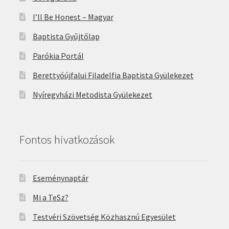
I’ll Be Honest – Magyar
Baptista Gyűjtőlap
Parókia Portál
Berettyóújfalui Filadelfia Baptista Gyülekezet
Nyíregyházi Metodista Gyülekezet
Fontos hivatkozások
Eseménynaptár
Mi a TeSz?
Testvéri Szövetség Közhasznú Egyesület