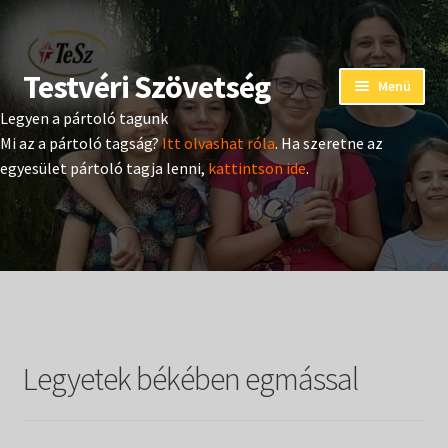
Testvéri Szövetség
Ugrás
Kilépés
Menü
a
a
Legyen a pártoló tagunk
navigációhoz
tartalomba
Eseménynaptár
Mi az a pártoló tagság?
Itt olvashat róla
. Ha szeretne az
egyesület pártoló tagja lenni,
kattintson ide
.
Adományozás
Pártoló tag belépés
Expand
Hangtár
child
menu
Expand
Hírek
child
Legyetek békében egmással
menu
Expand
Kiadványok
child
menu
Expand