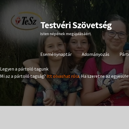
Testvéri Szövetség
Ugrás
Kilépés
a
a
Isten népének megújulásáért.
navigációhoz
tartalomba
Eseménynaptár
Adományozás
Párt
Legyen a pártoló tagunk
Mi az a pártoló tagság?
Itt olvashat róla
. Ha szeretne az egyesüle