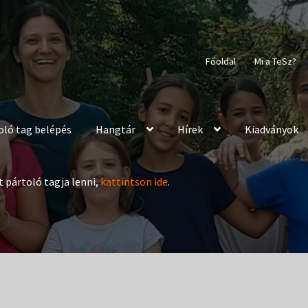
Főoldal
Mi a TeSz?
oló tag belépés
Hangtár
Hírek
Kiadványok
t pártoló tagja lenni,
kattintson ide
.