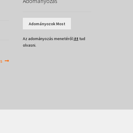
Adományozás
Adományozok Most
Az adományozás menetéről
itt
tud
olvasni.
ás