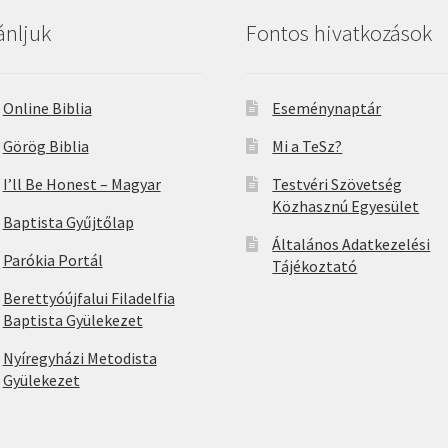
ánljuk
Fontos hivatkozások
Online Biblia
Eseménynaptár
Görög Biblia
Mi a TeSz?
I’ll Be Honest – Magyar
Testvéri Szövetség
Közhasznú Egyesület
Baptista Gyűjtőlap
Általános Adatkezelési
Parókia Portál
Tájékoztató
Berettyóújfalui Filadelfia
Baptista Gyülekezet
Nyíregyházi Metodista
Gyülekezet