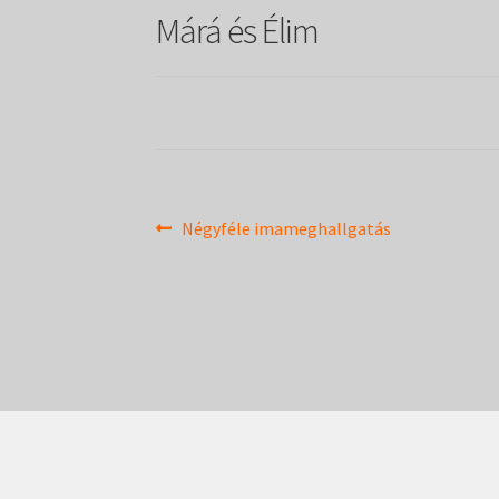
Márá és Élim
Bejegyzés
Previous
Négyféle imameghallgatás
post:
navigáció