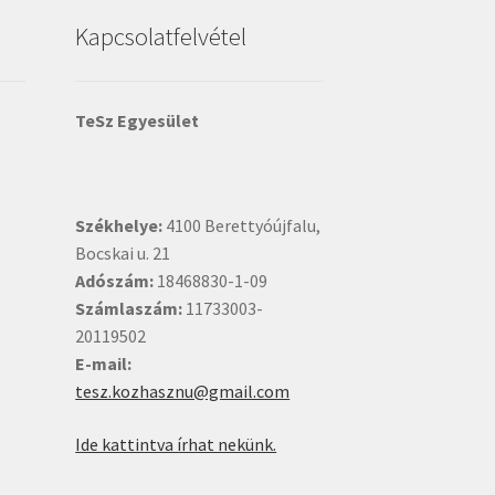
Kapcsolatfelvétel
TeSz Egyesület
Székhelye:
4100 Berettyóújfalu,
Bocskai u. 21
Adószám:
18468830-1-09
Számlaszám:
11733003-
20119502
E-mail:
tesz.kozhasznu@gmail.com
Ide kattintva írhat nekünk.