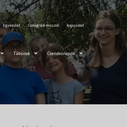
Egyesület
Csongrádi misszió
Kapcsolat
Táborok
Csendesnapok