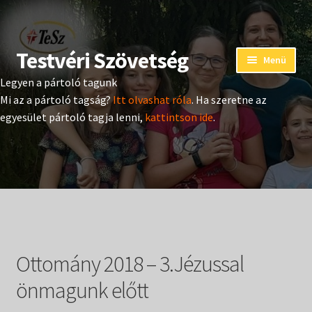
Testvéri Szövetség
Ugrás
Kilépés
Menü
a
a
Legyen a pártoló tagunk
navigációhoz
tartalomba
Eseménynaptár
Mi az a pártoló tagság?
Itt olvashat róla
. Ha szeretne az
egyesület pártoló tagja lenni,
kattintson ide
.
Adományozás
Pártoló tag belépés
Expand
Hangtár
child
menu
Expand
Hírek
child
Ottomány 2018 – 3.Jézussal
menu
Expand
Kiadványok
child
önmagunk előtt
menu
Expand