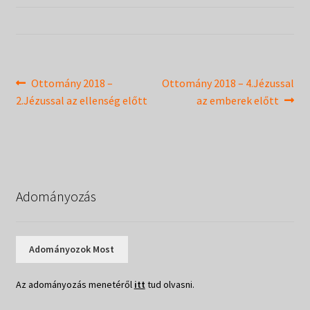
Táborok
child
menu
Expand
Csendesnapok
child
menu
Bejegyzés
Previous
Next
Ottomány 2018 –
Ottomány 2018 – 4.Jézussal
post:
post:
2.Jézussal az ellenség előtt
az emberek előtt
navigáció
Adományozás
Adományozok Most
Az adományozás menetéről
itt
tud olvasni.