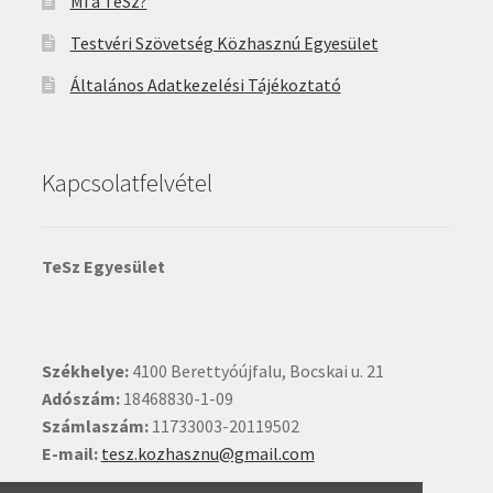
Mi a TeSz?
Testvéri Szövetség Közhasznú Egyesület
Általános Adatkezelési Tájékoztató
Kapcsolatfelvétel
TeSz Egyesület
Székhelye:
4100 Berettyóújfalu, Bocskai u. 21
Adószám:
18468830-1-09
Számlaszám:
11733003-20119502
E-mail:
tesz.kozhasznu@gmail.com