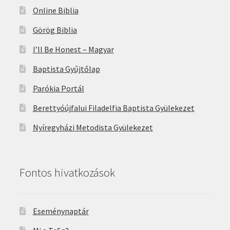
Online Biblia
Görög Biblia
I’ll Be Honest – Magyar
Baptista Gyűjtőlap
Parókia Portál
Berettyóújfalui Filadelfia Baptista Gyülekezet
Nyíregyházi Metodista Gyülekezet
Fontos hivatkozások
Eseménynaptár