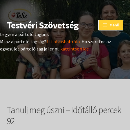
Testvéri Szövetség
Ugrás
Kilépés
Menü
a
a
Legyen a pártoló tagunk
navigációhoz
tartalomba
Eseménynaptár
Mi az a pártoló tagság?
Itt olvashat róla
. Ha szeretne az
egyesület pártoló tagja lenni,
kattintson ide
.
Adományozás
Pártoló tag belépés
Expand
Hangtár
child
menu
Expand
Hírek
child
Tanulj meg úszni – Időtálló percek
menu
Expand
Kiadványok
child
92
menu
Expand