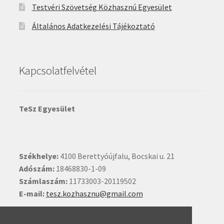
Testvéri Szövetség Közhasznú Egyesület
Általános Adatkezelési Tájékoztató
Kapcsolatfelvétel
TeSz Egyesület
Székhelye:
4100 Berettyóújfalu, Bocskai u. 21
Adószám:
18468830-1-09
Számlaszám:
11733003-20119502
E-mail:
tesz.kozhasznu@gmail.com
Ide kattintva írhat nekünk.