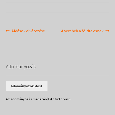
Táborok
child
menu
Expand
Csendesnapok
child
menu
Bejegyzés
Previous
Next
Áldások elvétetése
A verebek a földre esnek
post:
post:
navigáció
Adományozás
Adományozok Most
Az adományozás menetéről
itt
tud olvasni.