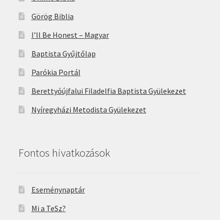
Görög Biblia
I’ll Be Honest – Magyar
Baptista Gyűjtőlap
Parókia Portál
Berettyóújfalui Filadelfia Baptista Gyülekezet
Nyíregyházi Metodista Gyülekezet
Fontos hivatkozások
Eseménynaptár
Mi a TeSz?