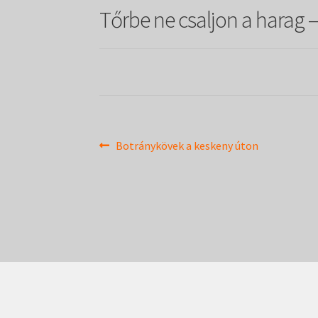
Tőrbe ne csaljon a harag –
Bejegyzés
Previous
Botránykövek a keskeny úton
post:
navigáció