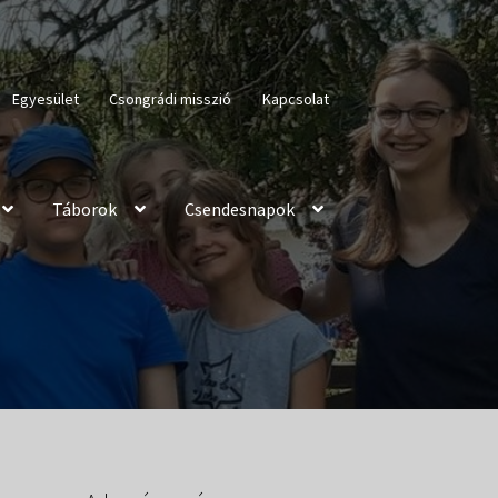
Egyesület
Csongrádi misszió
Kapcsolat
Táborok
Csendesnapok