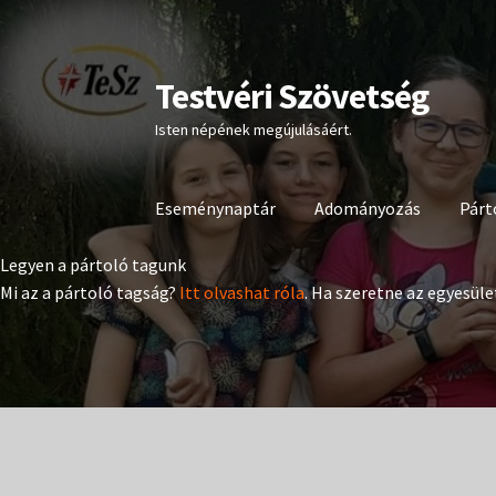
Testvéri Szövetség
Ugrás
Kilépés
a
a
Isten népének megújulásáért.
navigációhoz
tartalomba
Eseménynaptár
Adományozás
Párt
Legyen a pártoló tagunk
Mi az a pártoló tagság?
Itt olvashat róla
. Ha szeretne az egyesüle