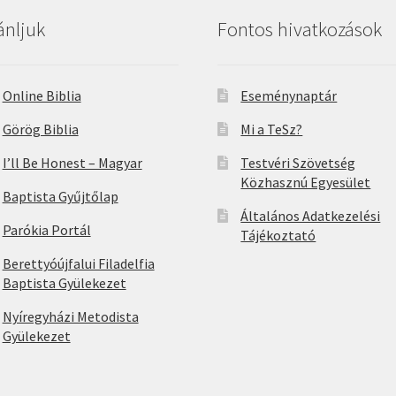
ánljuk
Fontos hivatkozások
Online Biblia
Eseménynaptár
Görög Biblia
Mi a TeSz?
I’ll Be Honest – Magyar
Testvéri Szövetség
Közhasznú Egyesület
Baptista Gyűjtőlap
Általános Adatkezelési
Parókia Portál
Tájékoztató
Berettyóújfalui Filadelfia
Baptista Gyülekezet
Nyíregyházi Metodista
Gyülekezet