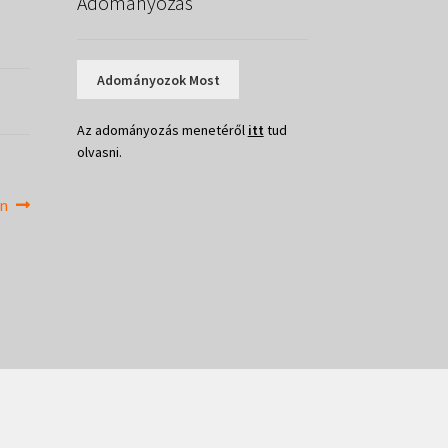
Adományozás
Adományozok Most
Az adományozás menetéről
itt
tud
olvasni.
en