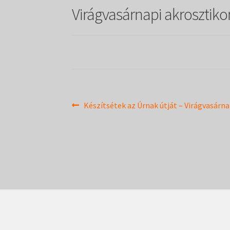
Virágvasárnapi akrosztiko
Bejegyzés
Previous
Készítsétek az Úrnak útját – Virágvasárn
post:
navigáció