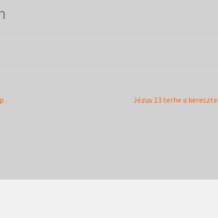
n
Next
ap
Jézus 13 terhe a kereszt
post: