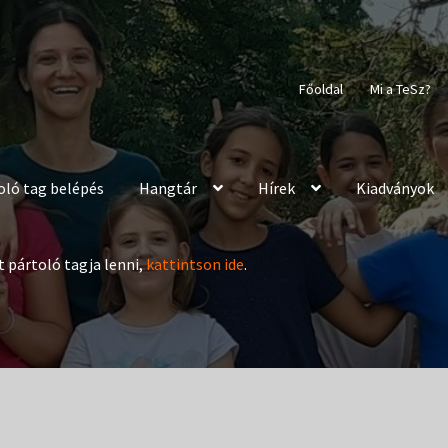
Főoldal
Mi a TeSz?
oló tag belépés
Hangtár
Hírek
Kiadványok
t pártoló tagja lenni,
kattintson ide
.