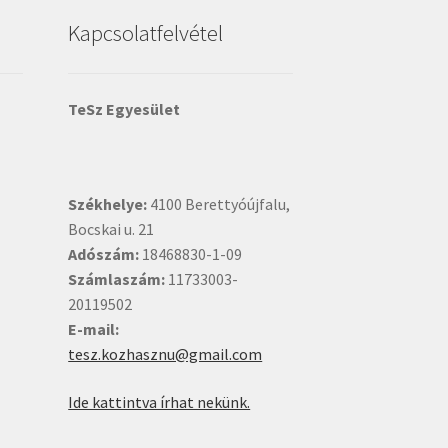
Kapcsolatfelvétel
TeSz Egyesület
Székhelye:
4100 Berettyóújfalu,
Bocskai u. 21
Adószám:
18468830-1-09
Számlaszám:
11733003-
20119502
E-mail:
tesz.kozhasznu@gmail.com
Ide kattintva írhat nekünk.