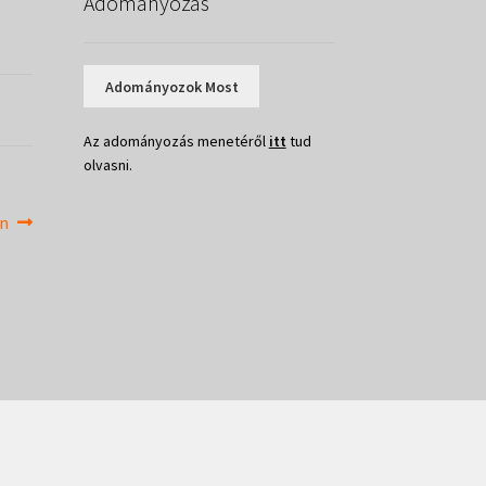
Adományozás
Adományozok Most
Az adományozás menetéről
itt
tud
olvasni.
en