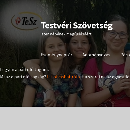
Testvéri Szövetség
Ugrás
Kilépés
a
a
Isten népének megújulásáért.
navigációhoz
tartalomba
Eseménynaptár
Adományozás
Párt
Legyen a pártoló tagunk
Mi az a pártoló tagság?
Itt olvashat róla
. Ha szeretne az egyesüle