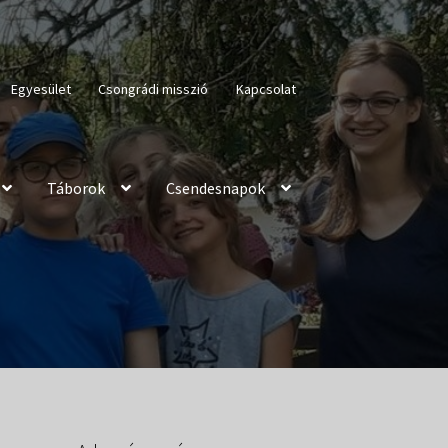
Egyesület
Csongrádi misszió
Kapcsolat
Táborok
Csendesnapok