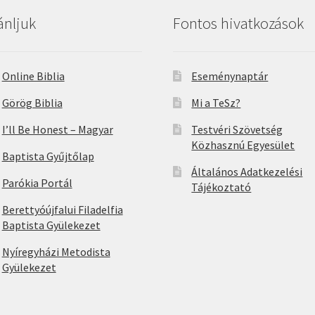
ánljuk
Fontos hivatkozások
Online Biblia
Eseménynaptár
Görög Biblia
Mi a TeSz?
I’ll Be Honest – Magyar
Testvéri Szövetség
Közhasznú Egyesület
Baptista Gyűjtőlap
Általános Adatkezelési
Parókia Portál
Tájékoztató
Berettyóújfalui Filadelfia
Baptista Gyülekezet
Nyíregyházi Metodista
Gyülekezet