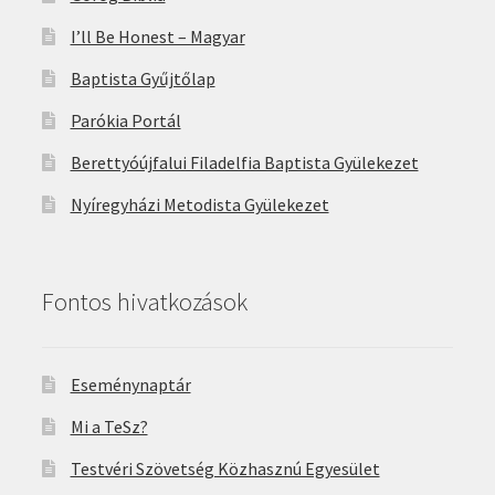
I’ll Be Honest – Magyar
Baptista Gyűjtőlap
Parókia Portál
Berettyóújfalui Filadelfia Baptista Gyülekezet
Nyíregyházi Metodista Gyülekezet
Fontos hivatkozások
Eseménynaptár
Mi a TeSz?
Testvéri Szövetség Közhasznú Egyesület