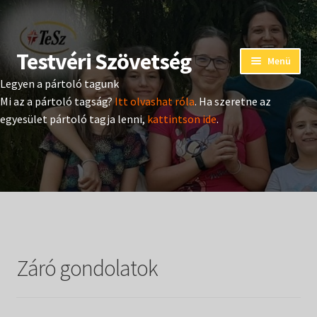
Testvéri Szövetség
Ugrás
Kilépés
Menü
a
a
Legyen a pártoló tagunk
navigációhoz
tartalomba
Eseménynaptár
Mi az a pártoló tagság?
Itt olvashat róla
. Ha szeretne az
egyesület pártoló tagja lenni,
kattintson ide
.
Adományozás
Pártoló tag belépés
Expand
Hangtár
child
menu
Expand
Hírek
child
Záró gondolatok
menu
Expand
Kiadványok
child
menu
Expand