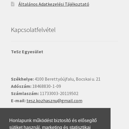
Általános Adatkezelési Tájékoztató
Kapcsolatfelvétel
TeSz Egyesület
Székhelye:
4100 Berettyóújfalu, Bocskai u. 21
Adószám:
18468830-1-09
Számlaszám:
11733003-20119502
E-mail:
tesz.kozhasznu@gmail.com
Ide kattintva írhat nekünk.
Honlapunk működést biztosító és elősegítő
sütiket használ, marketing és statisztikai