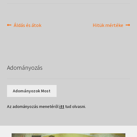
Táborok
child
menu
Expand
Csendesnapok
child
Bejegyzés
Previous
Next
Áldás és átok
Hitük mértéke
menu
post:
post:
navigáció
Adományozás
Adományozok Most
Az adományozás menetéről
itt
tud olvasni.