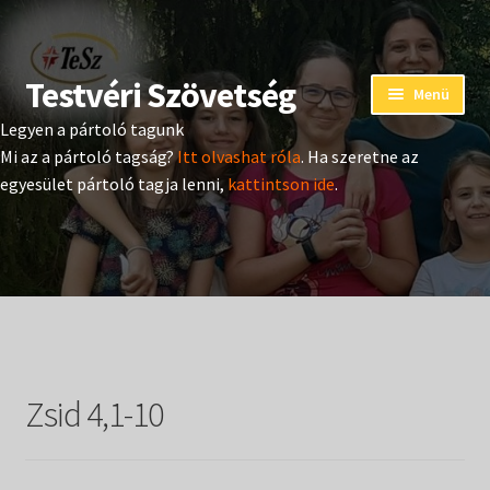
Testvéri Szövetség
Ugrás
Kilépés
Menü
a
a
Legyen a pártoló tagunk
navigációhoz
tartalomba
Eseménynaptár
Mi az a pártoló tagság?
Itt olvashat róla
. Ha szeretne az
egyesület pártoló tagja lenni,
kattintson ide
.
Adományozás
Pártoló tag belépés
Expand
Hangtár
child
menu
Expand
Hírek
child
Zsid 4,1-10
menu
Expand
Kiadványok
child
menu
Expand