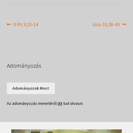
Táborok
child
menu
Expand
Csendesnapok
child
Bejegyzés
Previous
Next
II Pt 3,13-14
Józs 10,28-43
menu
post:
post:
navigáció
Adományozás
Adományozok Most
Az adományozás menetéről
itt
tud olvasni.