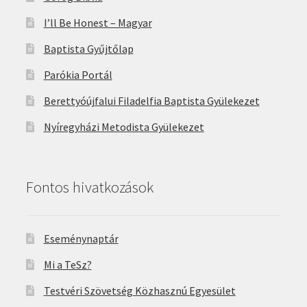
I’ll Be Honest – Magyar
Baptista Gyűjtőlap
Parókia Portál
Berettyóújfalui Filadelfia Baptista Gyülekezet
Nyíregyházi Metodista Gyülekezet
Fontos hivatkozások
Eseménynaptár
Mi a TeSz?
Testvéri Szövetség Közhasznú Egyesület