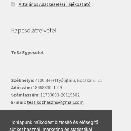
Általános Adatkezelési Tájékoztató
Kapcsolatfelvétel
TeSz Egyesület
Székhelye:
4100 Berettyóújfalu, Bocskai u. 21
Adószám:
18468830-1-09
Számlaszám:
11733003-20119502
E-mail:
tesz.kozhasznu@gmail.com
Ide kattintva írhat nekünk.
Honlapunk működést biztosító és elősegítő
sütiket használ, marketing és statisztikai