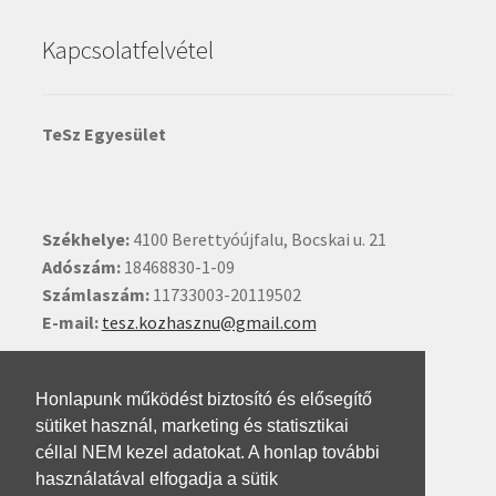
Kapcsolatfelvétel
TeSz Egyesület
Székhelye:
4100 Berettyóújfalu, Bocskai u. 21
Adószám:
18468830-1-09
Számlaszám:
11733003-20119502
E-mail:
tesz.kozhasznu@gmail.com
Ide kattintva írhat nekünk.
Honlapunk működést biztosító és elősegítő
sütiket használ, marketing és statisztikai
céllal NEM kezel adatokat. A honlap további
használatával elfogadja a sütik