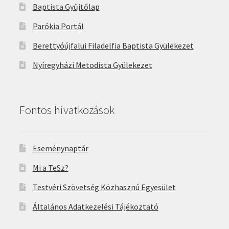
Baptista Gyűjtőlap
Parókia Portál
Berettyóújfalui Filadelfia Baptista Gyülekezet
Nyíregyházi Metodista Gyülekezet
Fontos hivatkozások
Eseménynaptár
Mi a TeSz?
Testvéri Szövetség Közhasznú Egyesület
Általános Adatkezelési Tájékoztató