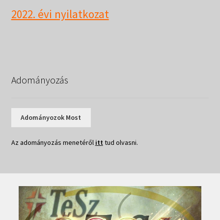
Táborok
child
2022. évi nyilatkozat
menu
Expand
Csendesnapok
child
menu
Adományozás
Adományozok Most
Az adományozás menetéről
itt
tud olvasni.