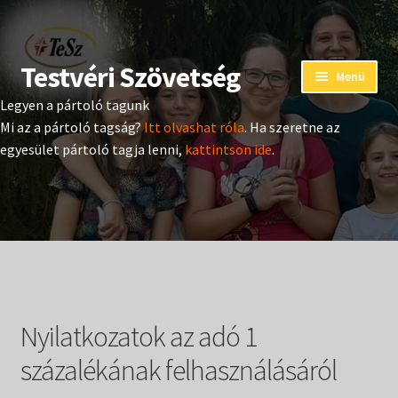
Testvéri Szövetség
Ugrás
Kilépés
Menü
a
a
Legyen a pártoló tagunk
navigációhoz
tartalomba
Eseménynaptár
Mi az a pártoló tagság?
Itt olvashat róla
. Ha szeretne az
egyesület pártoló tagja lenni,
kattintson ide
.
Adományozás
Pártoló tag belépés
Expand
Hangtár
child
menu
Expand
Hírek
child
Nyilatkozatok az adó 1
menu
Expand
Kiadványok
child
százalékának felhasználásáról
menu
Expand