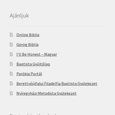
Ajánljuk
Online Biblia
Görög Biblia
I’ll Be Honest – Magyar
Baptista Gyűjtőlap
Parókia Portál
Berettyóújfalui Filadelfia Baptista Gyülekezet
Nyíregyházi Metodista Gyülekezet