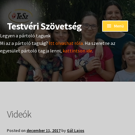
Testvéri Szövetség
Ugrás
Kilépés
Menü
a
a
Legyen a pártoló tagunk
navigációhoz
tartalomba
Eseménynaptár
Mi az a pártoló tagság?
Itt olvashat róla
. Ha szeretne az
egyesület pártoló tagja lenni,
kattintson ide
.
Adományozás
Pártoló tag belépés
Expand
Hangtár
child
menu
Expand
Hírek
child
Videók
menu
Expand
Kiadványok
child
menu
Posted on
december 11, 2017
by
Gál Lajos
Expand