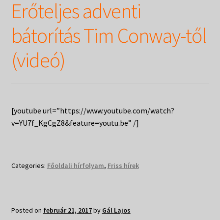
Táborok
Erőteljes adventi
child
menu
Expand
Csendesnapok
bátorítás Tim Conway-től
child
menu
(videó)
[youtube url=”https://www.youtube.com/watch?
v=YU7f_KgCgZ8&feature=youtu.be” /]
Categories:
Főoldali hírfolyam
,
Friss hírek
Posted on
február 21, 2017
by
Gál Lajos