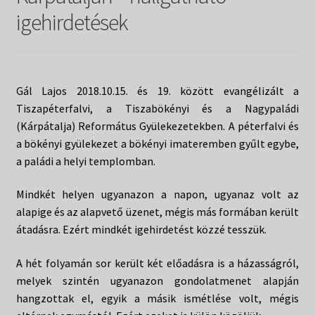
Táborok
child
igehirdetések
menu
Expand
Csendesnapok
child
menu
Gál Lajos 2018.10.15. és 19. között evangélizált a
Tiszapéterfalvi, a Tiszabökényi és a Nagypaládi
(Kárpátalja) Református Gyülekezetekben. A péterfalvi és
a bökényi gyülekezet a bökényi imateremben gyűlt egybe,
a paládi a helyi templomban.
Mindkét helyen ugyanazon a napon, ugyanaz volt az
alapige és az alapvető üzenet, mégis más formában került
átadásra. Ezért mindkét igehirdetést közzé tesszük.
A hét folyamán sor került két előadásra is a házasságról,
melyek szintén ugyanazon gondolatmenet alapján
hangzottak el, egyik a másik ismétlése volt, mégis