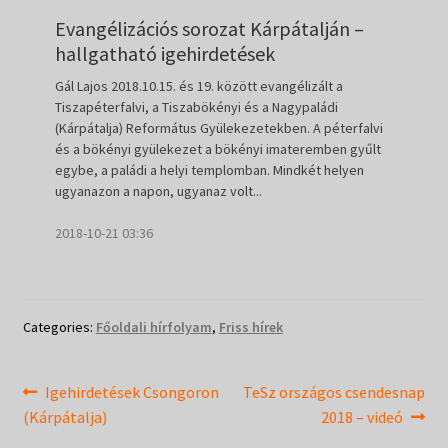
Evangélizációs sorozat Kárpátalján –
hallgatható igehirdetések
Gál Lajos 2018.10.15. és 19. között evangélizált a
Tiszapéterfalvi, a Tiszabökényi és a Nagypaládi
(Kárpátalja) Református Gyülekezetekben. A péterfalvi
és a bökényi gyülekezet a bökényi imateremben gyűlt
egybe, a paládi a helyi templomban. Mindkét helyen
ugyanazon a napon, ugyanaz volt...
2018-10-21 03:36
Categories:
Főoldali hírfolyam
,
Friss hírek
Bejegyzés
Previous
Next
Igehirdetések Csongoron
TeSz országos csendesnap
post:
post:
(Kárpátalja)
2018 – videó
navigáció