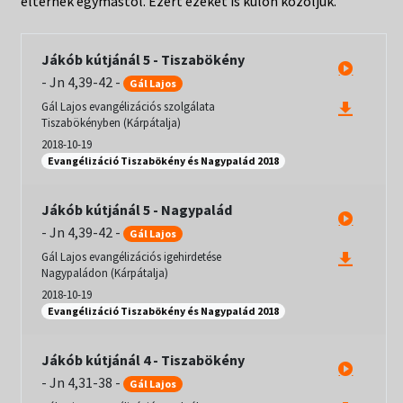
eltérnek egymástól. Ezért ezeket is külön közöljük.
Jákób kútjánál 5 - Tiszabökény
-
Jn 4,39-42
-
Gál Lajos
Gál Lajos evangélizációs szolgálata
Tiszabökényben (Kárpátalja)
2018-10-19
Evangélizáció Tiszabökény és Nagypalád 2018
Jákób kútjánál 5 - Nagypalád
-
Jn 4,39-42
-
Gál Lajos
Gál Lajos evangélizációs igehirdetése
Nagypaládon (Kárpátalja)
2018-10-19
Evangélizáció Tiszabökény és Nagypalád 2018
Jákób kútjánál 4 - Tiszabökény
-
Jn 4,31-38
-
Gál Lajos