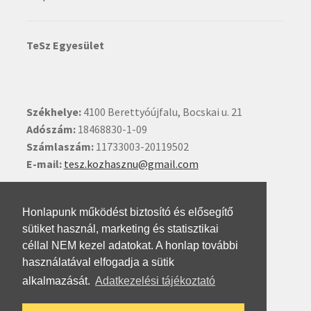
TeSz Egyesület
Székhelye:
4100 Berettyóújfalu, Bocskai u. 21
Adószám:
18468830-1-09
Számlaszám:
11733003-20119502
E-mail:
tesz.kozhasznu@gmail.com
Ide kattintva írhat nekünk.
Honlapunk működést biztosító és elősegítő
sütiket használ, marketing és statisztikai
céllal NEM kezel adatokat. A honlap további
használatával elfogadja a sütik
alkalmazását.
Adatkezelési tájékoztató
© Testvéri Szövetség 2026