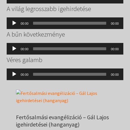
lejátszó
A világ legrosszabb igehirdetése
Audió
00:00
00:00
lejátszó
A bűn következménye
Audió
00:00
00:00
lejátszó
Véres galamb
Audió
00:00
00:00
lejátszó
Fertősalmási evangélizáció – Gál Lajos
igehirdetései (hanganyag)