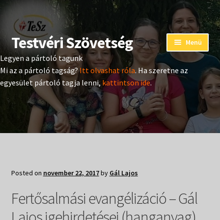
Testvéri Szövetség
Ugrás
Kilépés
Menü
a
a
Legyen a pártoló tagunk
navigációhoz
tartalomba
Eseménynaptár
Mi az a pártoló tagság?
Itt olvashat róla
. Ha szeretne az
egyesület pártoló tagja lenni,
kattintson ide
.
Adományozás
Pártoló tag belépés
Expand
Hangtár
child
menu
Expand
Hírek
Posted on
november 22, 2017
by
Gál Lajos
child
menu
Expand
Fertősalmási evangélizáció – Gál
Kiadványok
child
menu
Lajos igehirdetései (hanganyag)
Expand