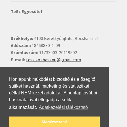
TeSz Egyesület
Székhelye:
4100 Berettyóújfalu, Bocskai u. 21
Adószám:
18468830-1-09
Számlaszám:
11733003-20119502
E-mail:
tesz.kozhasznu@gmail.com
Ide kattintva írhat nekünk.
Honlapunk működést biztosító és elősegítő
sütiket használ, marketing és statisztikai
céllal NEM kezel adatokat. A honlap további
használatával elfogadja a sütik
alkalmazását.
Adatkezelési tájékoztató
© Testvéri Szövetség 2026
Megértettem!