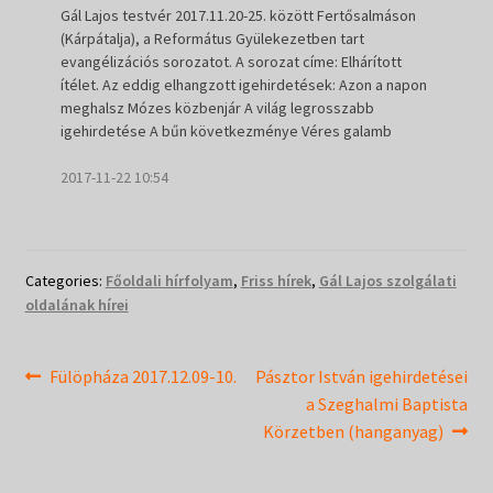
Gál Lajos testvér 2017.11.20-25. között Fertősalmáson
(Kárpátalja), a Református Gyülekezetben tart
evangélizációs sorozatot. A sorozat címe: Elhárított
ítélet. Az eddig elhangzott igehirdetések: Azon a napon
meghalsz Mózes közbenjár A világ legrosszabb
igehirdetése A bűn következménye Véres galamb
2017-11-22 10:54
Categories:
Főoldali hírfolyam
,
Friss hírek
,
Gál Lajos szolgálati
oldalának hírei
Bejegyzés
Previous
Next
Fülöpháza 2017.12.09-10.
Pásztor István igehirdetései
post:
post:
a Szeghalmi Baptista
navigáció
Körzetben (hanganyag)