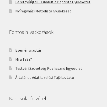
Berettyóújfalui Filadelfia Baptista Gyülekezet
Nyíregyházi Metodista Gyülekezet
Fontos hivatkozások
Eseménynaptár
Mi a TeSz?
Testvéri Szövetség Közhasznú Egyesület
Általános Adatkezelési Tájékoztató
Kapcsolatfelvétel