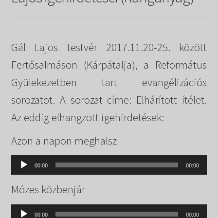
Táborok
child
menu
Expand
Csendesnapok
child
menu
Gál Lajos testvér 2017.11.20-25. között
Fertősalmáson (Kárpátalja), a Református
Gyülekezetben tart evangélizációs
sorozatot. A sorozat címe: Elhárított ítélet.
Az eddig elhangzott igehirdetések:
Azon a napon meghalsz
Audió
00:00
00:00
lejátszó
Mózes közbenjár
Audió
00:00
00:00