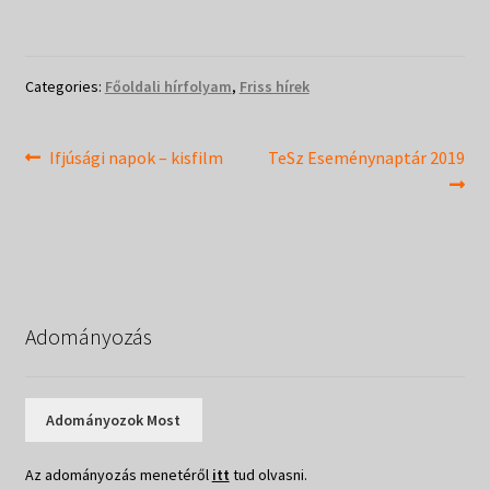
Categories:
Főoldali hírfolyam
,
Friss hírek
Bejegyzés
Previous
Next
Ifjúsági napok – kisfilm
TeSz Eseménynaptár 2019
post:
post:
navigáció
Adományozás
Adományozok Most
Az adományozás menetéről
itt
tud olvasni.