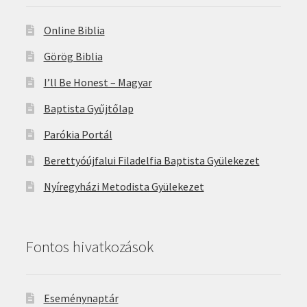
Online Biblia
Görög Biblia
I’ll Be Honest – Magyar
Baptista Gyűjtőlap
Parókia Portál
Berettyóújfalui Filadelfia Baptista Gyülekezet
Nyíregyházi Metodista Gyülekezet
Fontos hivatkozások
Eseménynaptár