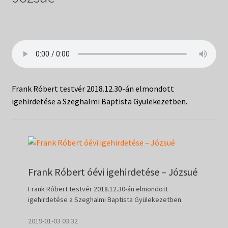
Táborok
child
menu
Expand
Csendesnapok
child
menu
Frank Róbert testvér 2018.12.30-án elmondott
igehirdetése a Szeghalmi Baptista Gyülekezetben.
Frank Róbert óévi igehirdetése – Józsué
Frank Róbert testvér 2018.12.30-án elmondott
igehirdetése a Szeghalmi Baptista Gyülekezetben.
2019-01-03 03:32