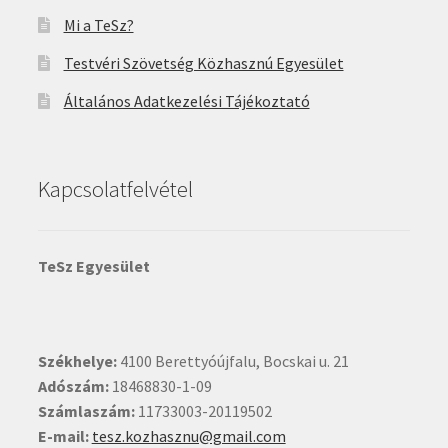
Mi a TeSz?
Testvéri Szövetség Közhasznú Egyesület
Általános Adatkezelési Tájékoztató
Kapcsolatfelvétel
TeSz Egyesület
Székhelye:
4100 Berettyóújfalu, Bocskai u. 21
Adószám:
18468830-1-09
Számlaszám:
11733003-20119502
E-mail:
tesz.kozhasznu@gmail.com