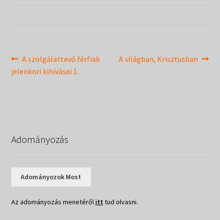
Táborok
child
menu
Expand
Csendesnapok
child
menu
Bejegyzés
Previous
Next
A szolgálattevő férfiak
A világban, Krisztusban
post:
post:
jelenkori kihívásai 1.
navigáció
Adományozás
Adományozok Most
Az adományozás menetéről
itt
tud olvasni.