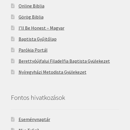
Online Biblia
Görög Biblia
I’ll Be Honest – Magyar
Baptista Gyűjtőlap
Parókia Portál
Berettyóújfalui Filadelfia Baptista Gyülekezet
Nyíregyházi Metodista Gyülekezet
Fontos hivatkozások
Eseménynaptár