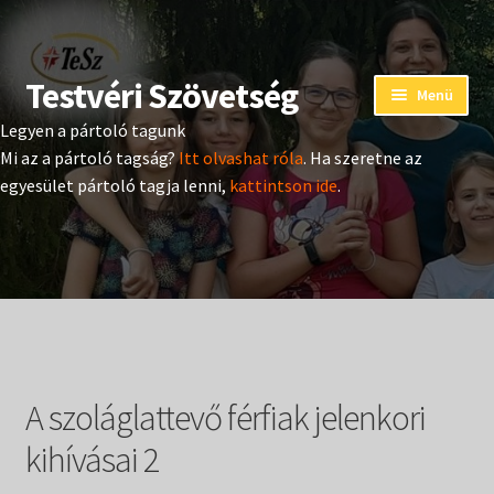
Testvéri Szövetség
Ugrás
Kilépés
Menü
a
a
Legyen a pártoló tagunk
navigációhoz
tartalomba
Eseménynaptár
Mi az a pártoló tagság?
Itt olvashat róla
. Ha szeretne az
egyesület pártoló tagja lenni,
kattintson ide
.
Adományozás
Pártoló tag belépés
Expand
Hangtár
child
menu
Expand
Hírek
child
A szoláglattevő férfiak jelenkori
menu
Expand
Kiadványok
child
kihívásai 2
menu
Expand