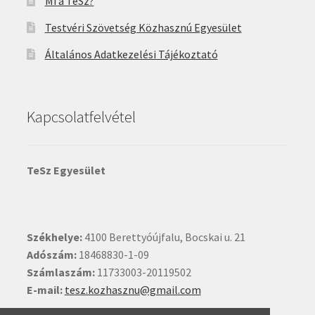
Mi a TeSz?
Testvéri Szövetség Közhasznú Egyesület
Általános Adatkezelési Tájékoztató
Kapcsolatfelvétel
TeSz Egyesület
Székhelye:
4100 Berettyóújfalu, Bocskai u. 21
Adószám:
18468830-1-09
Számlaszám:
11733003-20119502
E-mail:
tesz.kozhasznu@gmail.com