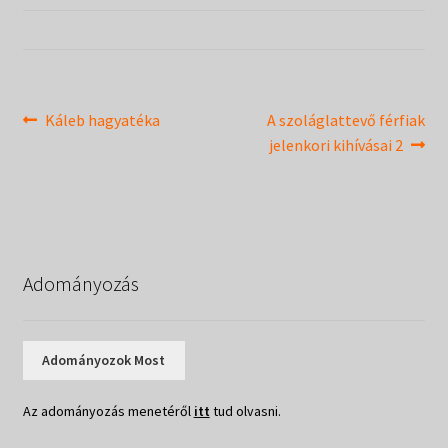
Táborok
child
menu
Expand
Csendesnapok
child
menu
Bejegyzés
Previous
Next
Káleb hagyatéka
A szoláglattevő férfiak
post:
post:
jelenkori kihívásai 2
navigáció
Adományozás
Adományozok Most
Az adományozás menetéről
itt
tud olvasni.