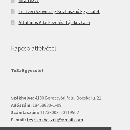
Mi a TeSz?
Testvéri Szövetség Közhasznú Egyesület
Általános Adatkezelési Tájékoztató
Kapcsolatfelvétel
TeSz Egyesület
Székhelye:
4100 Berettyóújfalu, Bocskai u. 21
Adószám:
18468830-1-09
Számlaszám:
11733003-20119502
E-mail:
tesz.kozhasznu@gmail.com