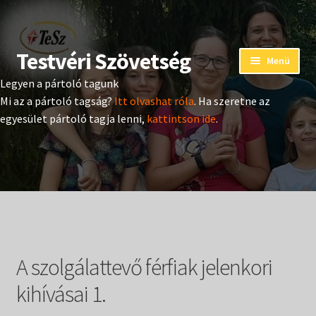
Testvéri Szövetség
Ugrás
Kilépés
Menü
a
a
Legyen a pártoló tagunk
navigációhoz
tartalomba
Eseménynaptár
Mi az a pártoló tagság?
Itt olvashat róla
. Ha szeretne az
egyesület pártoló tagja lenni,
kattintson ide
.
Adományozás
Pártoló tag belépés
Expand
Hangtár
child
menu
Expand
Hírek
child
A szolgálattevő férfiak jelenkori
menu
Expand
Kiadványok
child
kihívásai 1.
menu
Expand