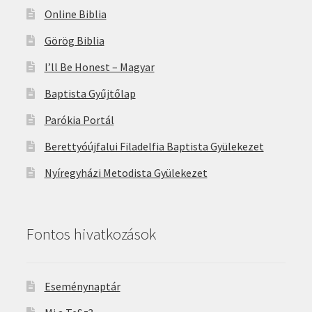
Online Biblia
Görög Biblia
I’ll Be Honest – Magyar
Baptista Gyűjtőlap
Parókia Portál
Berettyóújfalui Filadelfia Baptista Gyülekezet
Nyíregyházi Metodista Gyülekezet
Fontos hivatkozások
Eseménynaptár