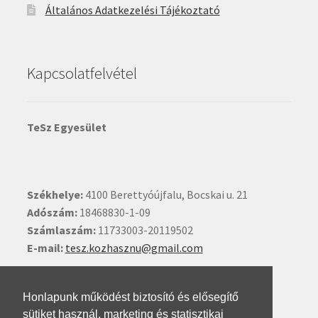
Általános Adatkezelési Tájékoztató
Kapcsolatfelvétel
TeSz Egyesület
Székhelye:
4100 Berettyóújfalu, Bocskai u. 21
Adószám:
18468830-1-09
Számlaszám:
11733003-20119502
E-mail:
tesz.kozhasznu@gmail.com
Ide kattintva írhat nekünk.
Honlapunk működést biztosító és elősegítő
sütiket használ, marketing és statisztikai