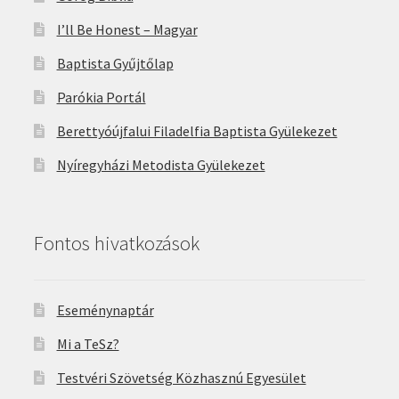
I’ll Be Honest – Magyar
Baptista Gyűjtőlap
Parókia Portál
Berettyóújfalui Filadelfia Baptista Gyülekezet
Nyíregyházi Metodista Gyülekezet
Fontos hivatkozások
Eseménynaptár
Mi a TeSz?
Testvéri Szövetség Közhasznú Egyesület