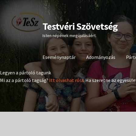
Testvéri Szövetség
Ugrás
Kilépés
a
a
Isten népének megújulásáért.
navigációhoz
tartalomba
Eseménynaptár
Adományozás
Párt
Legyen a pártoló tagunk
Mi az a pártoló tagság?
Itt olvashat róla
. Ha szeretne az egyesüle