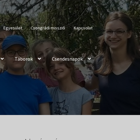
Egyesület
Csongrádi misszió
Kapcsolat
Táborok
Csendesnapok