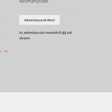
Adományozás
Adományozok Most
Az adományozás menetéről
itt
tud
olvasni.
et