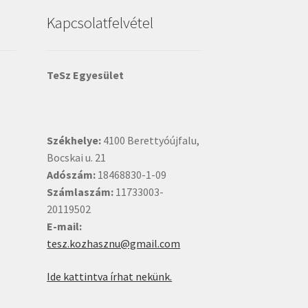
Kapcsolatfelvétel
TeSz Egyesület
Székhelye:
4100 Berettyóújfalu,
Bocskai u. 21
Adószám:
18468830-1-09
Számlaszám:
11733003-
20119502
E-mail:
tesz.kozhasznu@gmail.com
Ide kattintva írhat nekünk.