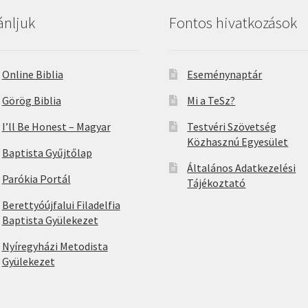
ánljuk
Fontos hivatkozások
Online Biblia
Eseménynaptár
Görög Biblia
Mi a TeSz?
I’ll Be Honest – Magyar
Testvéri Szövetség
Közhasznú Egyesület
Baptista Gyűjtőlap
Általános Adatkezelési
Parókia Portál
Tájékoztató
Berettyóújfalui Filadelfia
Baptista Gyülekezet
Nyíregyházi Metodista
Gyülekezet