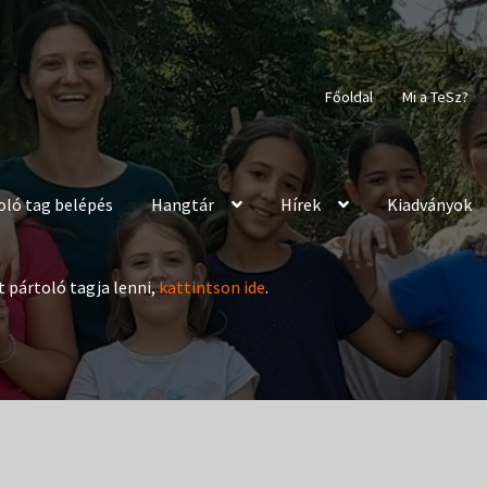
Főoldal
Mi a TeSz?
oló tag belépés
Hangtár
Hírek
Kiadványok
t pártoló tagja lenni,
kattintson ide
.