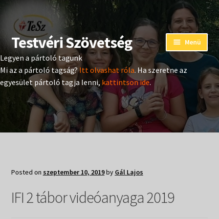
Testvéri Szövetség
Ugrás
Kilépés
Menü
a
a
Legyen a pártoló tagunk
navigációhoz
tartalomba
Eseménynaptár
Mi az a pártoló tagság?
Itt olvashat róla
. Ha szeretne az
egyesület pártoló tagja lenni,
kattintson ide
.
Adományozás
Pártoló tag belépés
Expand
Hangtár
child
menu
Expand
Hírek
Posted on
szeptember 10, 2019
by
Gál Lajos
child
menu
Expand
IFI 2 tábor videóanyaga 2019
Kiadványok
child
menu
Expand