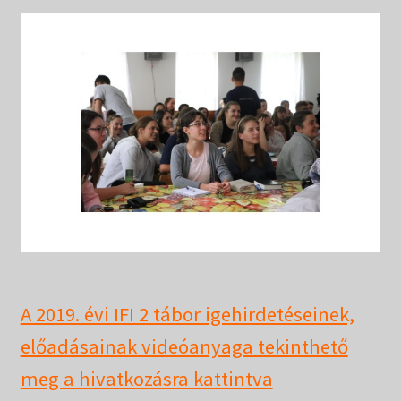
Táborok
child
menu
Expand
Csendesnapok
child
menu
A 2019. évi IFI 2 tábor igehirdetéseinek,
előadásainak videóanyaga tekinthető
meg a hivatkozásra kattintva