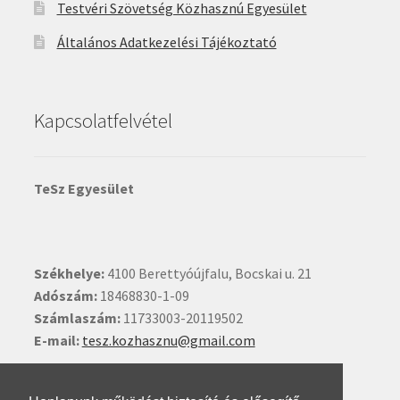
Testvéri Szövetség Közhasznú Egyesület
Általános Adatkezelési Tájékoztató
Kapcsolatfelvétel
TeSz Egyesület
Székhelye:
4100 Berettyóújfalu, Bocskai u. 21
Adószám:
18468830-1-09
Számlaszám:
11733003-20119502
E-mail:
tesz.kozhasznu@gmail.com
Ide kattintva írhat nekünk.