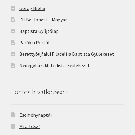
Görög Biblia
I’ll Be Honest – Magyar
Baptista Gyűjtőlap
Parókia Portál
Berettyóújfalui Filadelfia Baptista Gyülekezet
Nyíregyházi Metodista Gyülekezet
Fontos hivatkozások
Eseménynaptár
Mi a TeSz?