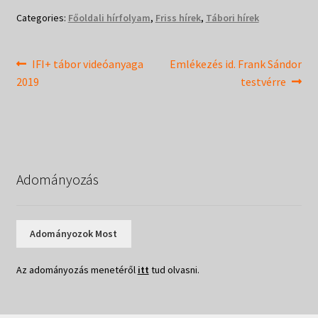
Categories:
Főoldali hírfolyam
,
Friss hírek
,
Tábori hírek
Bejegyzés
Previous
Next
IFI+ tábor videóanyaga
Emlékezés id. Frank Sándor
post:
post:
2019
testvérre
navigáció
Adományozás
Adományozok Most
Az adományozás menetéről
itt
tud olvasni.