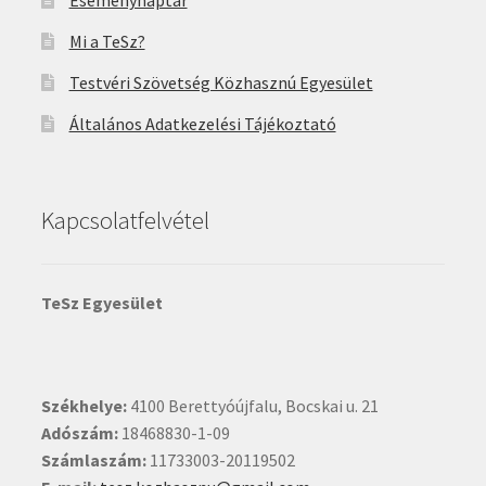
Eseménynaptár
Mi a TeSz?
Testvéri Szövetség Közhasznú Egyesület
Általános Adatkezelési Tájékoztató
Kapcsolatfelvétel
TeSz Egyesület
Székhelye:
4100 Berettyóújfalu, Bocskai u. 21
Adószám:
18468830-1-09
Számlaszám:
11733003-20119502