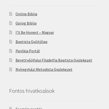
Online Biblia
Görög Biblia
I’ll Be Honest – Magyar
Baptista Gyűjtőlap
Parókia Portál
Berettyóújfalui Filadelfia Baptista Gyülekezet
Nyíregyházi Metodista Gyülekezet
Fontos hivatkozások