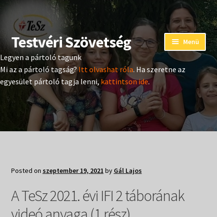
Testvéri Szövetség
Ugrás
Kilépés
Menü
a
a
Legyen a pártoló tagunk
navigációhoz
tartalomba
Eseménynaptár
Mi az a pártoló tagság?
Itt olvashat róla
. Ha szeretne az
egyesület pártoló tagja lenni,
kattintson ide
.
Adományozás
Pártoló tag belépés
Expand
Hangtár
child
menu
Expand
Hírek
Posted on
szeptember 19, 2021
by
Gál Lajos
child
menu
Expand
A TeSz 2021. évi IFI 2 táborának
Kiadványok
child
menu
videó anyaga (1.rész)
Expand