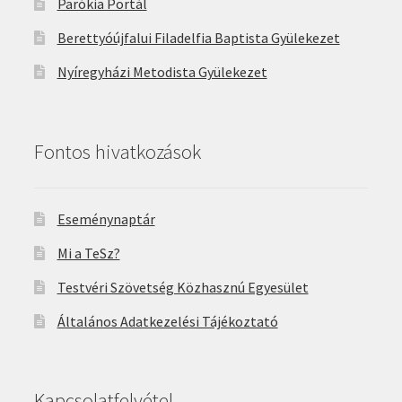
Parókia Portál
Berettyóújfalui Filadelfia Baptista Gyülekezet
Nyíregyházi Metodista Gyülekezet
Fontos hivatkozások
Eseménynaptár
Mi a TeSz?
Testvéri Szövetség Közhasznú Egyesület
Általános Adatkezelési Tájékoztató
Kapcsolatfelvétel