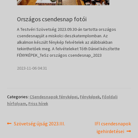
Országos csendesnap fotói
A Testvéri Szövetség 2023.09.30-án tartotta országos
csendesnapját a miskolci deszkatemplomban. Az
alkalmon készült fénykép felvételek az alábbiakban
tekinthetőek meg. A felvételeket Tóth Dániel készítette
FÉNYKÉPEK_TeSz országos csendesnap_2023
2023-11-06 04:31
Categories:
CSendesnapok fényképei
,
Fényképek
,
Főoldali
hírfolyam
,
Friss hírek
Bejegyzés
Previous
Next
Szövetség újság 2023.III.
IFI csendesnapok
post:
post:
igehirdetései
navigáció