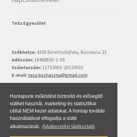
TeSz Egyesület
Székhelye:
4100 Berettyóújfalu, Bocskai u. 21
Adószám:
18468830-1-09
Számlaszám:
11733003-20119502
E-mail:
tesz.kozhasznu@gmail.com
Ide kattintva írhat nekünk.
Honlapunk működést biztosító és elősegítő
sütiket használ, marketing és statisztikai
céllal NEM kezel adatokat. A honlap további
használatával elfogadja a sütik
alkalmazását.
Adatkezelési tájékoztató
© Testvéri Szövetség 2026