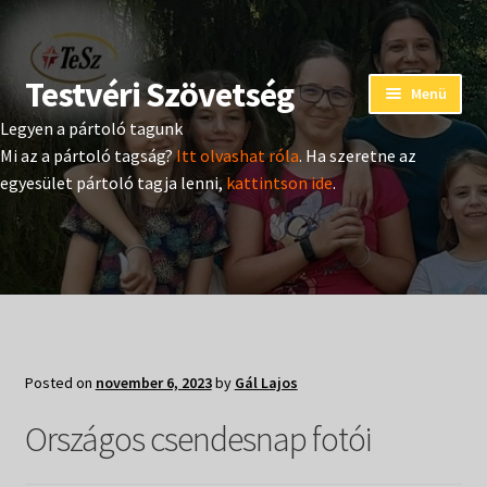
Testvéri Szövetség
Ugrás
Kilépés
Menü
a
a
Legyen a pártoló tagunk
navigációhoz
tartalomba
Eseménynaptár
Mi az a pártoló tagság?
Itt olvashat róla
. Ha szeretne az
egyesület pártoló tagja lenni,
kattintson ide
.
Adományozás
Pártoló tag belépés
Expand
Hangtár
child
menu
Expand
Hírek
Posted on
november 6, 2023
by
Gál Lajos
child
menu
Expand
Országos csendesnap fotói
Kiadványok
child
menu
Expand