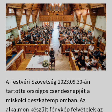
Táborok
child
menu
Expand
Csendesnapok
child
menu
A Testvéri Szövetség 2023.09.30-án
tartotta országos csendesnapját a
miskolci deszkatemplomban. Az
alkalmon készült fénykép felvételek az