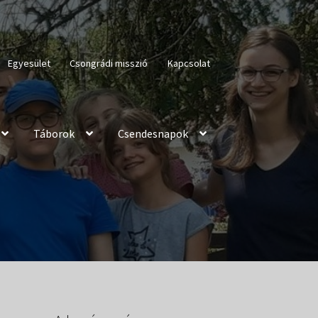
Egyesület
Csongrádi misszió
Kapcsolat
Táborok
Csendesnapok