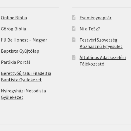
Online Biblia
Eseménynaptár
Görög Biblia
Mi a TeSz?
I’ll Be Honest – Magyar
Testvéri Szövetség
Közhasznú Egyesület
Baptista Gyűjtőlap
Általános Adatkezelési
Parókia Portál
Tájékoztató
Berettyóújfalui Filadelfia
Baptista Gyülekezet
Nyíregyházi Metodista
Gyülekezet