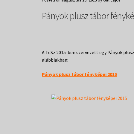
Posted on
augusztus 15, 2015
by
Gál Lajos
Pányok plusz tábor fényké
A TeSz 2015-ben szervezett egy Pányok plusz
alábbiakban:
Pányok plusz tábor fényképei 2015