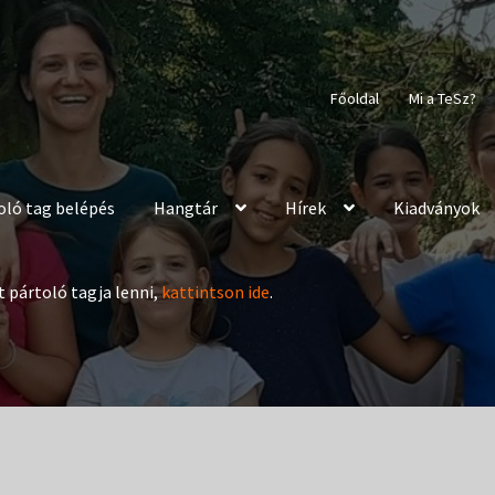
Főoldal
Mi a TeSz?
oló tag belépés
Hangtár
Hírek
Kiadványok
t pártoló tagja lenni,
kattintson ide
.