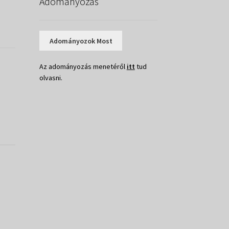
Adományozás
Adományozok Most
Az adományozás menetéről
itt
tud
olvasni.