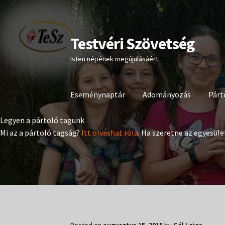
Testvéri Szövetség
Ugrás
Kilépés
a
a
Isten népének megújulásáért.
navigációhoz
tartalomba
Eseménynaptár
Adományozás
Párt
Legyen a pártoló tagunk
Mi az a pártoló tagság?
Itt olvashat róla
. Ha szeretne az egyesüle