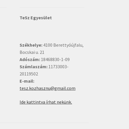
TeSz Egyesület
Székhelye:
4100 Berettyóújfalu,
Bocskai u. 21
Adószám:
18468830-1-09
Számlaszám:
11733003-
20119502
E-mail:
tesz.kozhasznu@gmail.com
Ide kattintva írhat nekünk.